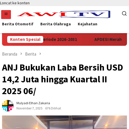
Loncat ke konten
Berita Otomotif
Berita Olahraga
Kejahatan
insi Banten Periode 2026-2031
Konten Spesial
APDESI Merah Putih Audi
Beranda
Berita
ANJ Bukukan Laba Bersih USD
14,2 Juta hingga Kuartal II
2025 06/
Mulyadi Elhan Zakaria
November 7, 2025
676 Dilihat