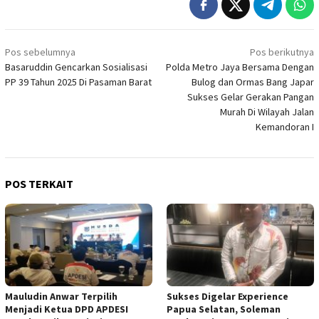
Navigasi
Pos sebelumnya
Pos berikutnya
pos
Basaruddin Gencarkan Sosialisasi
Polda Metro Jaya Bersama Dengan
PP 39 Tahun 2025 Di Pasaman Barat
Bulog dan Ormas Bang Japar
Sukses Gelar Gerakan Pangan
Murah Di Wilayah Jalan
Kemandoran I
POS TERKAIT
Mauludin Anwar Terpilih
Sukses Digelar Experience
Menjadi Ketua DPD APDESI
Papua Selatan, Soleman