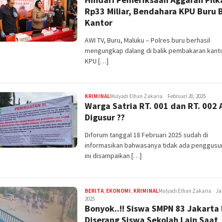
Rp33 Miliar, Bendahara KPU Buru 
Kantor
AWI TV, Buru, Maluku – Polres buru berhasil
mengungkap dalang di balik pembakaran kant
KPU […]
KRIMINAL
Mulyadi Elhan Zakaria
Februari 20, 2025
Warga Satria RT. 001 dan RT. 002
Digusur ??
Diforum tanggal 18 Februari 2025 sudah di
informasikan bahwasanya tidak ada penggusur
ini disampaikan […]
BERITA
,
EKONOMI
,
KRIMINAL
Mulyadi Elhan Zakaria
Ja
2025
Bonyok..!! Siswa SMPN 83 Jakarta
Diserang Siswa Sekolah Lain Saat