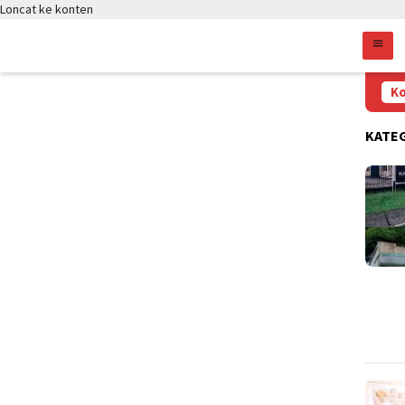
Loncat ke konten
n Anwar Terpilih Menjadi Ketua DPD APDESI Merah Putih Provins
Ko
KATE