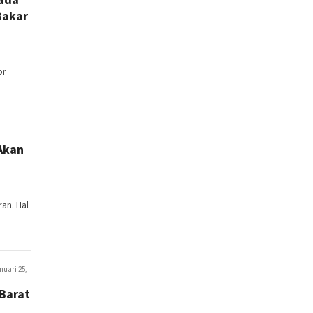
Bakar
or
 Akan
an. Hal
nuari 25,
 Barat