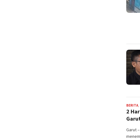
BERITA
,
2 Har
Garu
Garut –
menemu