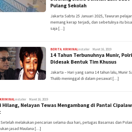
Pulang Sekolah
Jakarta Sabtu 25 Januari 2025, Tawuran pelajar
memang kerap terjadi, dan sebetulnya itu bisa
saja […]
BERITA
,
KRIMINAL
installer
Maret 16, 2019
14 Tahun Terbunuhnya Munir, Polr
Didesak Bentuk Tim Khusus
Jakarta – Hari yang sama 14 tahun lalu, Munir S
Thalib meninggal di dalam pesawat […]
KRIMINAL
installer
Maret 16, 2019
i Hilang, Nelayan Tewas Mengambang di Pantai Cipala
t
 Setelah melakukan pencarian selama dua hari, petugas Basarnas dan Polai
kan jasad Maulana […]