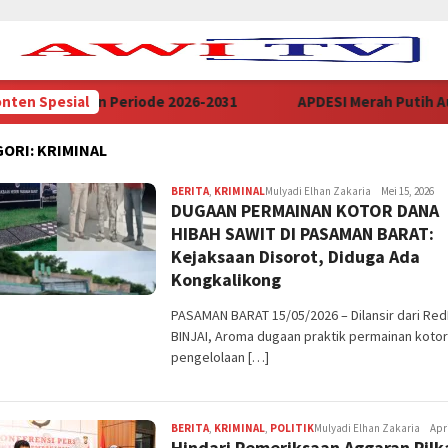
i Banten Periode 2026-2031
nten Spesial
APDESI Merah Putih Audiens
GORI:
KRIMINAL
BERITA
,
KRIMINAL
Mulyadi Elhan Zakaria
Mei 15, 2026
DUGAAN PERMAINAN KOTOR DANA
HIBAH SAWIT DI PASAMAN BARAT:
Kejaksaan Disorot, Diduga Ada
Kongkalikong
PASAMAN BARAT 15/05/2026 – Dilansir dari Re
BINJAI, Aroma dugaan praktik permainan koto
pengelolaan […]
BERITA
,
KRIMINAL
,
POLITIK
Mulyadi Elhan Zakaria
Apri
Hindari Pemeriksaan Aggaran Pil