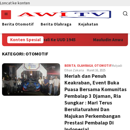
Loncat ke konten
Berita Otomotif
Berita Olahraga
Kejahatan
Gibran Desak Kembali Ke UUD 1945
Konten Spesial
Mauludin Anwar Terpil
KATEGORI:
OTOMOTIF
BERITA
,
OLAHRAGA
,
OTOMOTIF
Mulyadi
Elhan Zakaria
Maret 16, 2025
Meriah dan Penuh
Keakraban, Event Buka
Puasa Bersama Komunitas
Pembalap 3 Djaman, Ria
Sungkar : Mari Terus
Bersilaturahmi Dan
Majukan Perkembangan
Prestasi Pembalap Di
Indonesia!