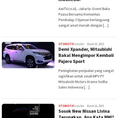
AwiTV.co.id, -Jakarta- Event Buka
Puasa Bersama Komunitas
Pembalap 3 Djaman berlangsung
sangat amat meriah dengan […]
OTOMOTIF
installer
Maret 16, 2019
Demi Xpander, Mitsubishi
Bakal Mengimpor Kembali
Pajero Sport
Peningkatan penjualan yang sangat
signifikan untuk small MPV PT
Mitsubishi Motors Krama Yudha
Sales Indonesia […]
OTOMOTIF
installer
Maret 16, 2019
Sosok New Nissan Livina
Terungkap, Apa Kata NMI?