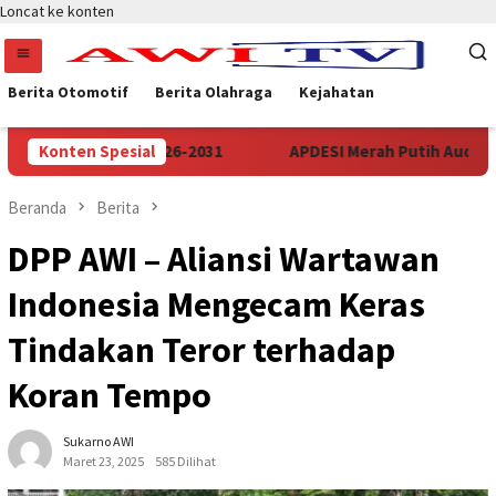
Loncat ke konten
Berita Otomotif
Berita Olahraga
Kejahatan
en Periode 2026-2031
Konten Spesial
APDESI Merah Putih Audiensi Ke K
Beranda
Berita
DPP AWI – Aliansi Wartawan
Indonesia Mengecam Keras
Tindakan Teror terhadap
Koran Tempo
Sukarno AWI
Maret 23, 2025
585 Dilihat