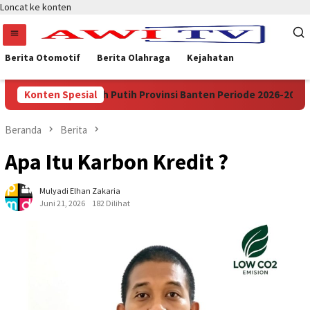
Loncat ke konten
Berita Otomotif
Berita Olahraga
Kejahatan
 APDESI Merah Putih Provinsi Banten Periode 2026-2031
Konten Spesial
Beranda
Berita
Apa Itu Karbon Kredit ?
Mulyadi Elhan Zakaria
Juni 21, 2026
182 Dilihat