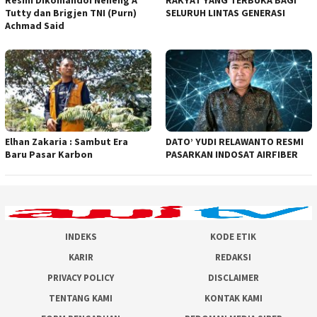
Resmi Dikomandoi Neneng A
RAKYAT YANG TERBUKA BAGI
Tutty dan Brigjen TNI (Purn)
SELURUH LINTAS GENERASI
Achmad Said
Elhan Zakaria : Sambut Era
DATO’ YUDI RELAWANTO RESMI
Baru Pasar Karbon
PASARKAN INDOSAT AIRFIBER
INDEKS
KODE ETIK
KARIR
REDAKSI
PRIVACY POLICY
DISCLAIMER
TENTANG KAMI
KONTAK KAMI