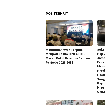
POS TERKAIT
Suks
Mauludin Anwar Terpilih
Papu
Menjadi Ketua DPD APDESI
Jamb
Merah Putih Provinsi Banten
Expe
Periode 2026-2031
Mena
Prod
Hasi
Tang
Papu
Hing
UMKM