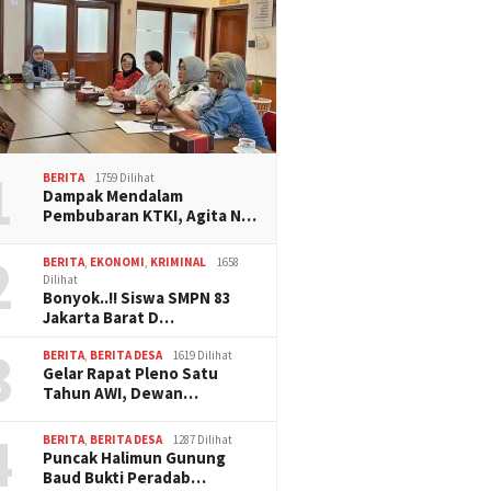
1
BERITA
1759 Dilihat
Dampak Mendalam
Pembubaran KTKI, Agita N…
2
BERITA
,
EKONOMI
,
KRIMINAL
1658
Dilihat
Bonyok..!! Siswa SMPN 83
Jakarta Barat D…
3
BERITA
,
BERITA DESA
1619 Dilihat
Gelar Rapat Pleno Satu
Tahun AWI, Dewan…
4
BERITA
,
BERITA DESA
1287 Dilihat
Puncak Halimun Gunung
Baud Bukti Peradab…