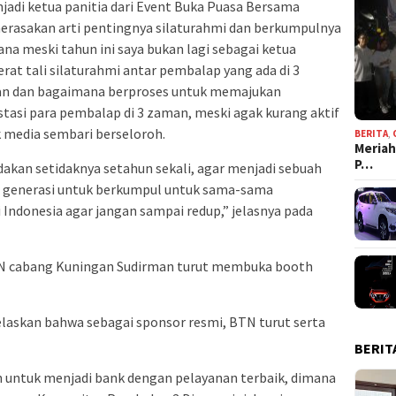
njadi ketua panitia dari Event Buka Puasa Bersama
rasakan arti pentingnya silaturahmi dan berkumpulnya
a meski tahun ini saya bukan lagi sebagai ketua
at tali silaturahmi antar pembalap yang ada di 3
aan dan bagaimana berproses untuk memajukan
asi para pembalap di 3 zaman, meski agak kurang aktif
ak media sembari berseloroh.
BERITA
,
Meriah
P…
adakan setidaknya setahun sekali, agar menjadi sebuah
uh generasi untuk berkumpul untuk sama-sama
 Indonesia agar jangan sampai redup,” jelasnya pada
BTN cabang Kuningan Sudirman turut membuka booth
laskan bahwa sebagai sponsor resmi, BTN turut serta
BERIT
untuk menjadi bank dengan pelayanan terbaik, dimana