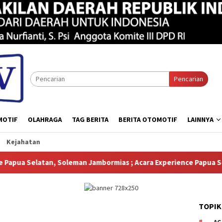
Pencarian
MOTIF
OLAHRAGA
TAG BERITA
BERITA OTOMOTIF
LAINNYA
Kejahatan
 Jambormias ; Acara Experience Papua Selatan Menampilkan Berba
TOPIK