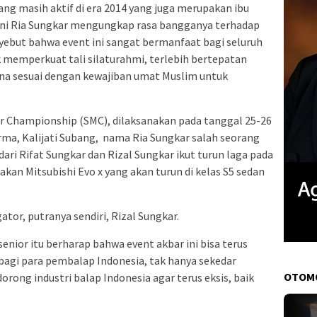
ang masih aktif di era 2014 yang juga merupakan ibu
kni Ria Sungkar mengungkap rasa bangganya terhadap
yebut bahwa event ini sangat bermanfaat bagi seluruh
 memperkuat tali silaturahmi, terlebih bertepatan
na sesuai dengan kewajiban umat Muslim untuk
er Championship (SMC), dilaksanakan pada tanggal 25-26
arma, Kalijati Subang, nama Ria Sungkar salah seorang
dari Rifat Sungkar dan Rizal Sungkar ikut turun laga pada
an Mitsubishi Evo x yang akan turun di kelas S5 sedan
ator, putranya sendiri, Rizal Sungkar.
nior itu berharap bahwa event akbar ini bisa terus
 bagi para pembalap Indonesia, tak hanya sekedar
OTOM
ng industri balap Indonesia agar terus eksis, baik