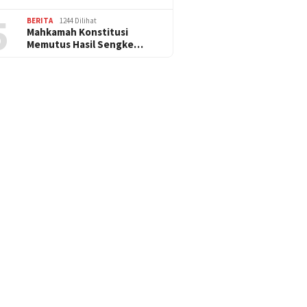
5
BERITA
1244 Dilihat
Mahkamah Konstitusi
Memutus Hasil Sengke…