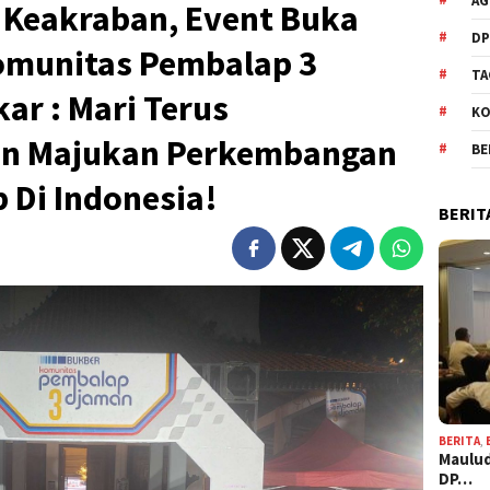
AG
 Keakraban, Event Buka
DP
omunitas Pembalap 3
TA
ar : Mari Terus
KO
an Majukan Perkembangan
BE
 Di Indonesia!
BERIT
BERITA
,
Maulud
DP…