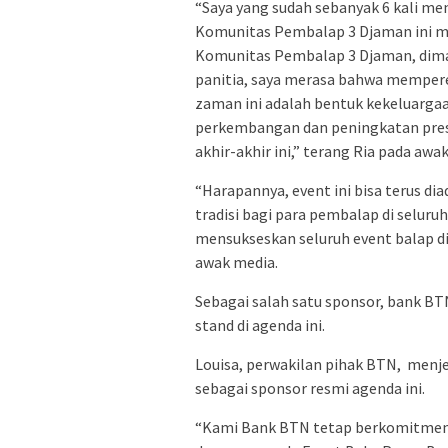
“Saya yang sudah sebanyak 6 kali me
Komunitas Pembalap 3 Djaman ini me
Komunitas Pembalap 3 Djaman, diman
panitia, saya merasa bahwa memperer
zaman ini adalah bentuk kekeluarg
perkembangan dan peningkatan prest
akhir-akhir ini,” terang Ria pada aw
“Harapannya, event ini bisa terus di
tradisi bagi para pembalap di selur
mensukseskan seluruh event balap di
awak media.
Sebagai salah satu sponsor, bank 
stand di agenda ini.
Louisa, perwakilan pihak BTN, menje
sebagai sponsor resmi agenda ini.
“Kami Bank BTN tetap berkomitmen 