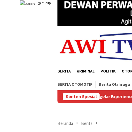
Loncat
tutup
ke
konten
BERITA
KRIMINAL
POLITIK
OTO
BERITA OTOMOTIF
Berita Olahraga
utanan
Sukses Digelar Experience Papua Selatan, Soleman
Konten Spesial
Beranda
Berita