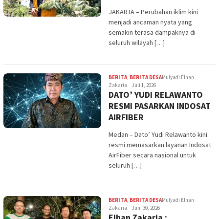
JAKARTA – Perubahan iklim kini
menjadi ancaman nyata yang
semakin terasa dampaknya di
seluruh wilayah […]
BERITA
,
BERITA DESA
Mulyadi Elhan
Zakaria
Juli 1, 2026
DATO’ YUDI RELAWANTO
RESMI PASARKAN INDOSAT
AIRFIBER
Medan – Dato’ Yudi Relawanto kini
resmi memasarkan layanan Indosat
AirFiber secara nasional untuk
seluruh […]
BERITA
,
BERITA DESA
Mulyadi Elhan
Zakaria
Juni 30, 2026
Elhan Zakaria :