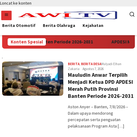
Loncat ke konten
Berita Otomotif
Berita Olahraga
Kejahatan
ih Provinsi Banten Periode 2026-2031
Konten Spesial
APDESI Merah Put
AWITV
BERITA
,
BERITA DESA
Mulyadi Elhan
Zakaria
Agustus 7, 2026
Mauludin Anwar Terpilih
Menjadi Ketua DPD APDESI
Merah Putih Provinsi
Banten Periode 2026-2031
Aston Anyer – Banten, 7/8/2026 –
Dalam upaya mendorong
percepatan serta penguatan
pelaksanaan Program Asta […]