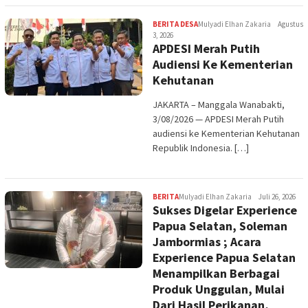
BERITA DESA
Mulyadi Elhan Zakaria
Agustus
3, 2026
APDESI Merah Putih
Audiensi Ke Kementerian
Kehutanan
JAKARTA – Manggala Wanabakti,
3/08/2026 — APDESI Merah Putih
audiensi ke Kementerian Kehutanan
Republik Indonesia. […]
BERITA
Mulyadi Elhan Zakaria
Juli 26, 2026
Sukses Digelar Experience
Papua Selatan, Soleman
Jambormias ; Acara
Experience Papua Selatan
Menampilkan Berbagai
Produk Unggulan, Mulai
Dari Hasil Perikanan,