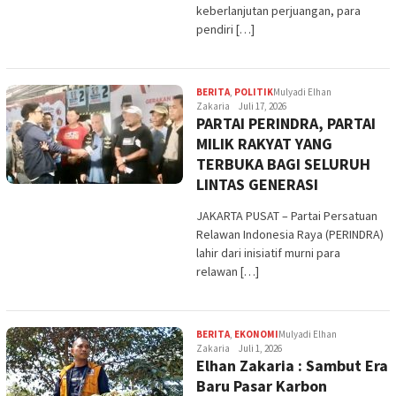
keberlanjutan perjuangan, para
pendiri […]
BERITA
,
POLITIK
Mulyadi Elhan
Zakaria
Juli 17, 2026
PARTAI PERINDRA, PARTAI
MILIK RAKYAT YANG
TERBUKA BAGI SELURUH
LINTAS GENERASI
JAKARTA PUSAT – Partai Persatuan
Relawan Indonesia Raya (PERINDRA)
lahir dari inisiatif murni para
relawan […]
BERITA
,
EKONOMI
Mulyadi Elhan
Zakaria
Juli 1, 2026
Elhan Zakaria : Sambut Era
Baru Pasar Karbon