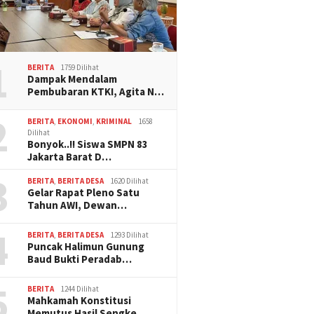
1
BERITA
1759 Dilihat
Dampak Mendalam
Pembubaran KTKI, Agita N…
2
BERITA
,
EKONOMI
,
KRIMINAL
1658
Dilihat
Bonyok..!! Siswa SMPN 83
Jakarta Barat D…
3
BERITA
,
BERITA DESA
1620 Dilihat
Gelar Rapat Pleno Satu
Tahun AWI, Dewan…
4
BERITA
,
BERITA DESA
1293 Dilihat
Puncak Halimun Gunung
Baud Bukti Peradab…
5
BERITA
1244 Dilihat
Mahkamah Konstitusi
Memutus Hasil Sengke…