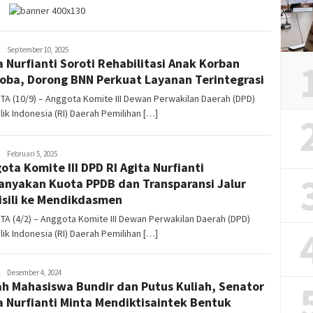
Mulyadi
September 10, 2025
a Nurfianti Soroti Rehabilitasi Anak Korban
Elhan
Zakaria
oba, Dorong BNN Perkuat Layanan Terintegrasi
A (10/9) – Anggota Komite III Dewan Perwakilan Daerah (DPD)
ik Indonesia (RI) Daerah Pemilihan […]
Mulyadi
Februari 5, 2025
ota Komite III DPD RI Agita Nurfianti
Elhan
Zakaria
anyakan Kuota PPDB dan Transparansi Jalur
sili ke Mendikdasmen
A (4/2) – Anggota Komite III Dewan Perwakilan Daerah (DPD)
ik Indonesia (RI) Daerah Pemilihan […]
Mulyadi
Desember 4, 2024
h Mahasiswa Bundir dan Putus Kuliah, Senator
Elhan
Zakaria
a Nurfianti Minta Mendiktisaintek Bentuk