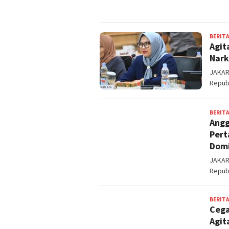
BERITA
Agit
Nark
JAKART
Republ
BERITA
Angg
Pert
Domi
JAKART
Republ
BERITA
Cega
Agit