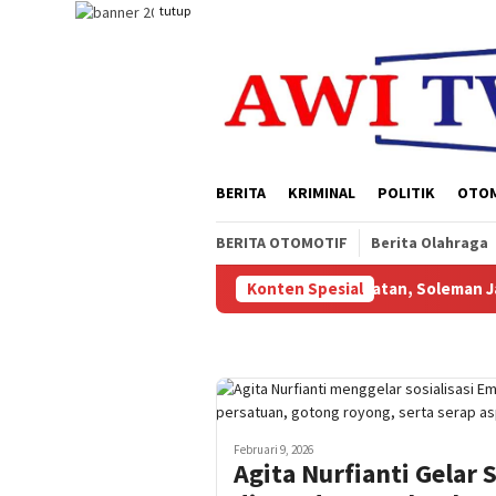
Loncat
tutup
ke
konten
BERITA
KRIMINAL
POLITIK
OTO
BERITA OTOMOTIF
Berita Olahraga
Digelar Experience Papua Selatan, Soleman Jambormias ; Acara E
Konten Spesial
Februari 9, 2026
Agita Nurfianti Gelar 