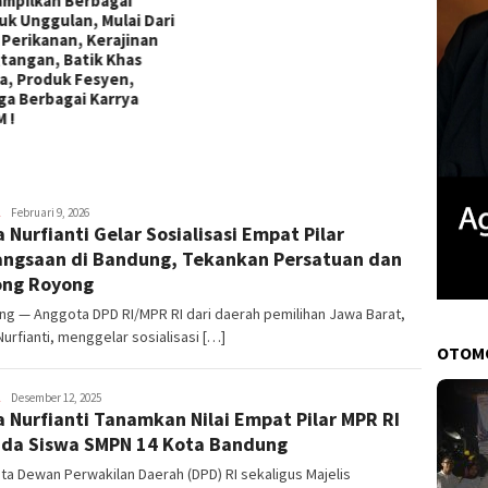
mpilkan Berbagai
uk Unggulan, Mulai Dari
l Perikanan, Kerajinan
tangan, Batik Khas
a, Produk Fesyen,
ga Berbagai Karrya
 !
Mulyadi
Februari 9, 2026
a Nurfianti Gelar Sosialisasi Empat Pilar
Elhan
Zakaria
ngsaan di Bandung, Tekankan Persatuan dan
ong Royong
g — Anggota DPD RI/MPR RI dari daerah pemilihan Jawa Barat,
Nurfianti, menggelar sosialisasi […]
OTOM
Mulyadi
Desember 12, 2025
a Nurfianti Tanamkan Nilai Empat Pilar MPR RI
Elhan
Zakaria
da Siswa SMPN 14 Kota Bandung
a Dewan Perwakilan Daerah (DPD) RI sekaligus Majelis