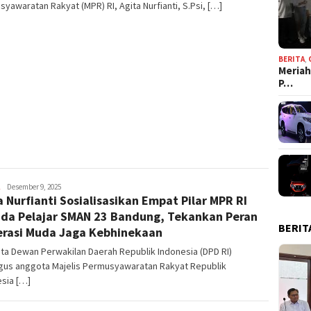
yawaratan Rakyat (MPR) RI, Agita Nurfianti, S.Psi, […]
BERITA
,
Meriah
P…
Mulyadi
Desember 9, 2025
a Nurfianti Sosialisasikan Empat Pilar MPR RI
Elhan
Zakaria
da Pelajar SMAN 23 Bandung, Tekankan Peran
BERIT
rasi Muda Jaga Kebhinekaan
a Dewan Perwakilan Daerah Republik Indonesia (DPD RI)
igus anggota Majelis Permusyawaratan Rakyat Republik
sia […]