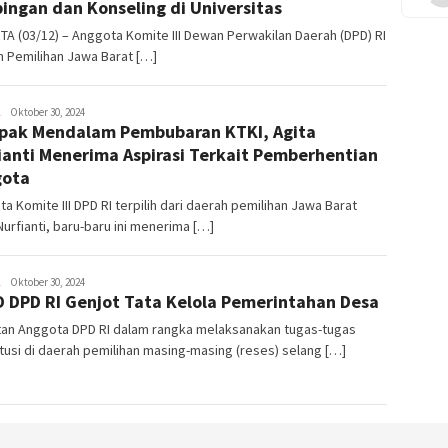
ingan dan Konseling di Universitas
A (03/12) – Anggota Komite III Dewan Perwakilan Daerah (DPD) RI
 Pemilihan Jawa Barat […]
Mulyadi
Oktober 30, 2024
ak Mendalam Pembubaran KTKI, Agita
Elhan
Zakaria
ianti Menerima Aspirasi Terkait Pemberhentian
gota
a Komite III DPD RI terpilih dari daerah pemilihan Jawa Barat
Nurfianti, baru-baru ini menerima […]
Mulyadi
Oktober 30, 2024
 DPD RI Genjot Tata Kelola Pemerintahan Desa
Elhan
Zakaria
tan Anggota DPD RI dalam rangka melaksanakan tugas-tugas
tusi di daerah pemilihan masing-masing (reses) selang […]