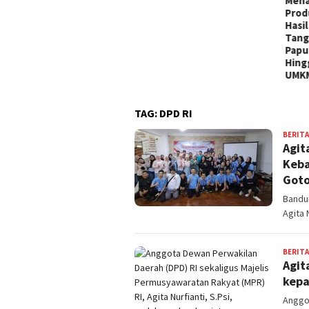
Mena
Prod
Hasi
Tang
Papu
Hing
UMKM
TAG:
DPD RI
BERITA
Agit
Keba
Got
Bandun
Agita 
BERITA
Agit
kepa
Anggot