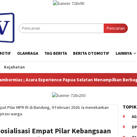
Pencarian
MOTIF
OLAHRAGA
TAG BERITA
BERITA OTOMOTIF
LAINNYA
Kejahatan
xperience Papua Selatan Menampilkan Berbagai Produk Unggulan, 
TOPIK
AG
DP
Sosialisasi Empat Pilar Kebangsaan