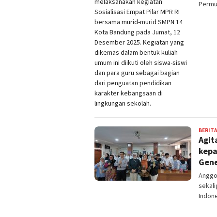
Permus
BERITA
Agit
kepa
Gene
Anggot
sekal
Indone