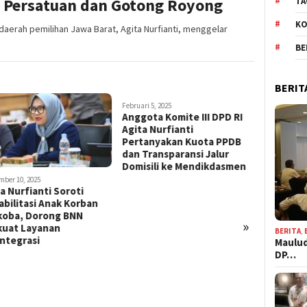
 Persatuan dan Gotong Royong
TA
KO
aerah pemilihan Jawa Barat, Agita Nurfianti, menggelar
BE
BERIT
Februari 5, 2025
Desember 4, 
Anggota Komite III DPD RI
Cegah M
Agita Nurfianti
dan Putu
Pertanyakan Kuota PPDB
Agita Nu
dan Transparansi Jalur
Mendikti
Domisili ke Mendikdasmen
Bimbinga
Universi
mber 10, 2025
a Nurfianti Soroti
bilitasi Anak Korban
koba, Dorong BNN
»
kuat Layanan
BERITA
,
ntegrasi
Maulud
DP…