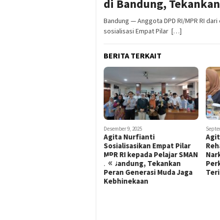
di Bandung, Tekankan
Bandung — Anggota DPD RI/MPR RI dari d
sosialisasi Empat Pilar […]
BERITA TERKAIT
Desember 9, 2025
Septe
Agita Nurfianti
Agit
Sosialisasikan Empat Pilar
Reha
MPR RI kepada Pelajar SMAN
Nar
«
23 Bandung, Tekankan
Per
Peran Generasi Muda Jaga
Teri
Kebhinekaan