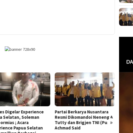
es Digelar Experience
Partai Berkarya Nusantara
PARTA
a Selatan, Soleman
Resmi Dikomandoi Neneng A
MILIK
»
ormias ; Acara
Tutty dan Brigjen TNI (Purn)
BAGI 
rience Papua Selatan
Achmad Said
GENER