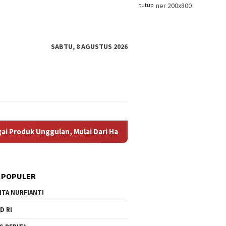
tutup
SABTU, 8 AGUSTUS 2026
Mulai Dari Hasil Perikanan, Kerajinan Tangtangan, Batik Khas P
 POPULER
ITA NURFIANTI
D RI