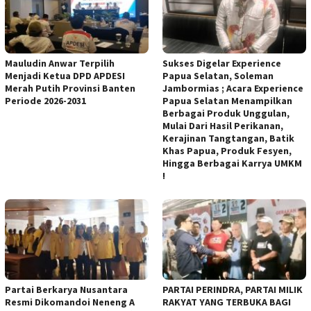
Mauludin Anwar Terpilih
Sukses Digelar Experience
Menjadi Ketua DPD APDESI
Papua Selatan, Soleman
Merah Putih Provinsi Banten
Jambormias ; Acara Experience
Periode 2026-2031
Papua Selatan Menampilkan
Berbagai Produk Unggulan,
Mulai Dari Hasil Perikanan,
Kerajinan Tangtangan, Batik
Khas Papua, Produk Fesyen,
Hingga Berbagai Karrya UMKM
!
Partai Berkarya Nusantara
PARTAI PERINDRA, PARTAI MILIK
Resmi Dikomandoi Neneng A
RAKYAT YANG TERBUKA BAGI