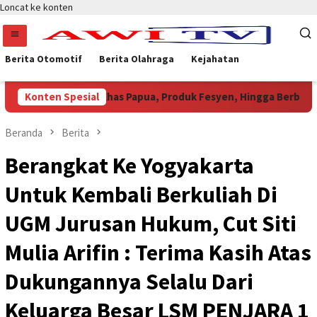
Loncat ke konten
Berita Otomotif
Berita Olahraga
Kejahatan
ngan, Batik Khas Papua, Produk Fesyen, Hingga Berbagai Karrya 
Konten Spesial
Beranda
Berita
Berangkat Ke Yogyakarta
Untuk Kembali Berkuliah Di
UGM Jurusan Hukum, Cut Siti
Mulia Arifin : Terima Kasih Atas
Dukungannya Selalu Dari
Keluarga Besar LSM PENJARA 1