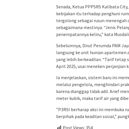
Senada, Ketua PPPSRS Kalibata City
kebijakan itu terhadap penghuni ruma
tergolong sebagai rusun menengah d
sebagaimana mestinya. “Jenis Pela
penempatannya keliru,” kata Musdali
Sebelumnya, Dirut Perumda PAM Jaya
langsung ke unit hunian apartemen 
yang lebih berkeadilan. “Tarif tetap
April 2025, usai meneken perjanjian
Ia menjelaskan, sistem baru ini me
melalui pengelola, menghindari prak
karena dianggap tidak adil. Arief me
meter kubik, maka tarif air yang dib
”P3RSI berharap aksi ini membuka ru
berpihak pada keadilan sosial,” pun
Post Views:
354