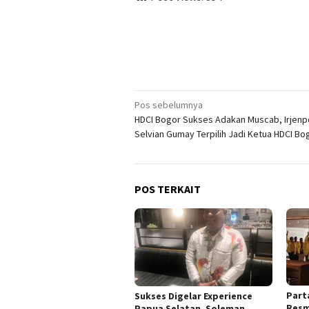
Navigasi
Pos sebelumnya
HDCI Bogor Sukses Adakan Muscab, Irjenp
pos
Selvian Gumay Terpilih Jadi Ketua HDCI Bo
POS TERKAIT
Part
Sukses Digelar Experience
Resm
Papua Selatan, Soleman