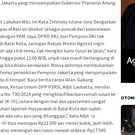
v Jakarta yang menyampaikan Gubernur Pramono Anung
 Lakukan Misi, Ini Kata Zelensky Istana Janji Dengarkan
as.id Aksi ini disebut sebagai puncak dari kekecewaan
g dengan PAM Jaya, DPRD DKI, dan Pemprov DKI tak
i Balai Kota, Jaringan Rakyat Miskin Ngotot Ingin
ada titik temu, tak mungkin kami turun ke jalan,” kata
ingga pukul 12.00 WIB, unjuk rasa masih berlangsung di
tap bisa dilalui kendaraan. Massa akhirnya membubarkan
h ditemui perwakilan Pemprov Jakarta yang menyampaikan
 di tempat. Baca berita tanpa iklan. Gabung
a, Ketua Umum DPP P3RSI, Adjit Lauhatta, menilai
a No. 730/2024 yang mengklasifikasikan rumah susun ke
OTOM
 (K-III), setara dengan mal dan apartemen sangat
uhan laporan masyarakat di Balai Kota dan sudah
k ada satu pun yang ditanggapi,” kata Adjit. Ia
III bisa mencapai Rp21.500 per meter kubik, jauh lebih
a atas menengah dan rusun mewah sebesar Rp17.500.