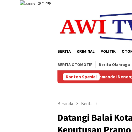
Loncat
tutup
ke
konten
BERITA
KRIMINAL
POLITIK
OTO
BERITA OTOMOTIF
Berita Olahraga
 Berkarya Nusantara Resmi Dikomandoi Neneng A Tutty dan Brigje
Konten Spesial
Beranda
Berita
Datangi Balai Kot
Keputusan Pramon