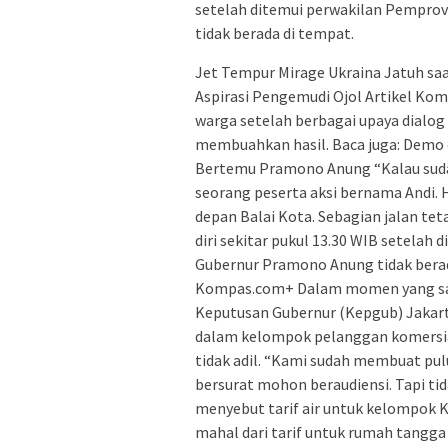
setelah ditemui perwakilan Pempro
tidak berada di tempat.
Jet Tempur Mirage Ukraina Jatuh saat
Aspirasi Pengemudi Ojol Artikel Komp
warga setelah berbagai upaya dialo
membuahkan hasil. Baca juga: Demo d
Bertemu Pramono Anung “Kalau sudah 
seorang peserta aksi bernama Andi. H
depan Balai Kota. Sebagian jalan te
diri sekitar pukul 13.30 WIB setela
Gubernur Pramono Anung tidak berada
Kompas.com+ Dalam momen yang sam
Keputusan Gubernur (Kepgub) Jakart
dalam kelompok pelanggan komersial
tidak adil. “Kami sudah membuat pul
bersurat mohon beraudiensi. Tapi tida
menyebut tarif air untuk kelompok K-
mahal dari tarif untuk rumah tangg