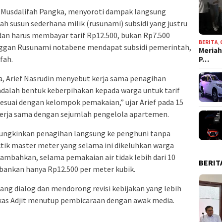
, Musdalifah Pangka, menyoroti dampak langsung
h susun sederhana milik (rusunami) subsidi yang justru
an harus membayar tarif Rp12.500, bukan Rp7.500
BERITA
,
nggan Rusunami notabene mendapat subsidi pemerintah,
Meriah
fah.
P…
, Arief Nasrudin menyebut kerja sama penagihan
adalah bentuk keberpihakan kepada warga untuk tarif
 sesuai dengan kelompok pemakaian,” ujar Arief pada 15
 kerja sama dengan sejumlah pengelola apartemen.
mungkinkan penagihan langsung ke penghuni tanpa
tik master meter yang selama ini dikeluhkan warga
nambahkan, selama pemakaian air tidak lebih dari 10
BERIT
ebankan hanya Rp12.500 per meter kubik.
ang dialog dan mendorong revisi kebijakan yang lebih
gkas Adjit menutup pembicaraan dengan awak media.