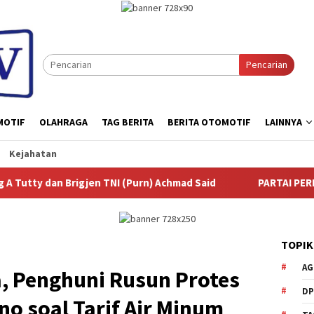
Pencarian
MOTIF
OLAHRAGA
TAG BERITA
BERITA OTOMOTIF
LAINNYA
Kejahatan
n TNI (Purn) Achmad Said
PARTAI PERINDRA, PARTAI MIL
TOPIK
AG
a, Penghuni Rusun Protes
DP
o soal Tarif Air Minum