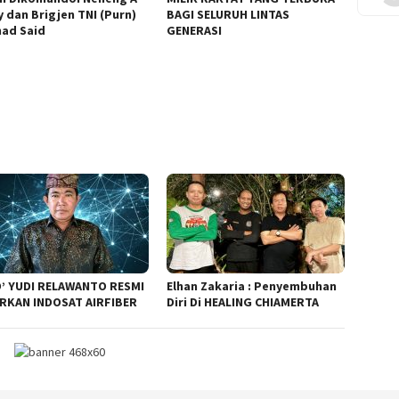
y dan Brigjen TNI (Purn)
BAGI SELURUH LINTAS
ad Said
GENERASI
’ YUDI RELAWANTO RESMI
Elhan Zakaria : Penyembuhan
RKAN INDOSAT AIRFIBER
Diri Di HEALING CHIAMERTA