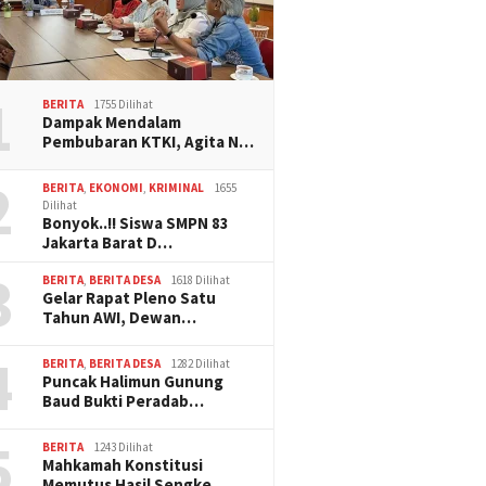
1
BERITA
1755 Dilihat
Dampak Mendalam
Pembubaran KTKI, Agita N…
2
BERITA
,
EKONOMI
,
KRIMINAL
1655
Dilihat
Bonyok..!! Siswa SMPN 83
Jakarta Barat D…
3
BERITA
,
BERITA DESA
1618 Dilihat
Gelar Rapat Pleno Satu
Tahun AWI, Dewan…
4
BERITA
,
BERITA DESA
1282 Dilihat
Puncak Halimun Gunung
Baud Bukti Peradab…
5
BERITA
1243 Dilihat
Mahkamah Konstitusi
Memutus Hasil Sengke…