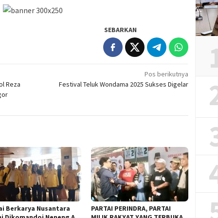
SEBARKAN
Pos berikutnya
ol Reza
Festival Teluk Wondama 2025 Sukses Digelar
gor
ai Berkarya Nusantara
PARTAI PERINDRA, PARTAI
i Dikomandoi Neneng A
MILIK RAKYAT YANG TERBUKA