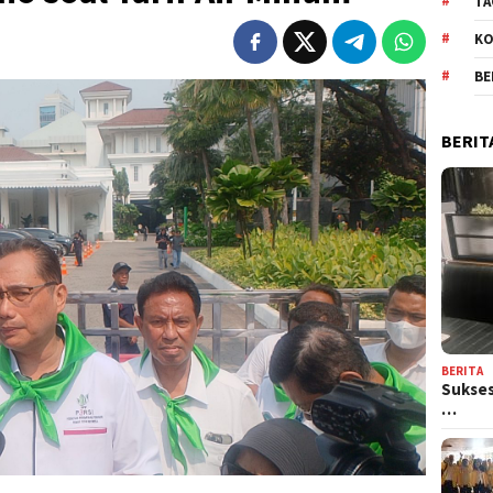
TA
KO
BE
BERIT
BERITA
Sukses
…