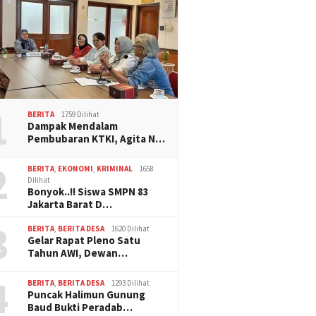
1
BERITA
1759 Dilihat
Dampak Mendalam
Pembubaran KTKI, Agita N…
2
BERITA
,
EKONOMI
,
KRIMINAL
1658
Dilihat
Bonyok..!! Siswa SMPN 83
Jakarta Barat D…
3
BERITA
,
BERITA DESA
1620 Dilihat
Gelar Rapat Pleno Satu
Tahun AWI, Dewan…
4
BERITA
,
BERITA DESA
1293 Dilihat
Puncak Halimun Gunung
Baud Bukti Peradab…