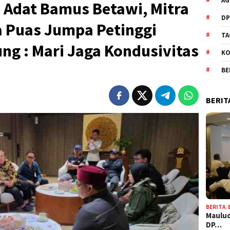
AG
n Adat Bamus Betawi, Mitra
DP
a Puas Jumpa Petinggi
TA
ung : Mari Jaga Kondusivitas
KO
BE
BERIT
BERITA
,
Maulud
DP…