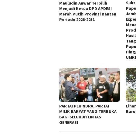
Suks
Mauludin Anwar Terpilih
Papu
Menjadi Ketua DPD APDESI
Jamb
Merah Putih Provinsi Banten
Expe
Periode 2026-2031
Mena
Prod
Hasi
Tang
Papu
Hing
UMKM
PARTAI PERINDRA, PARTAI
Elha
MILIK RAKYAT YANG TERBUKA
Baru
BAGI SELURUH LINTAS
GENERASI