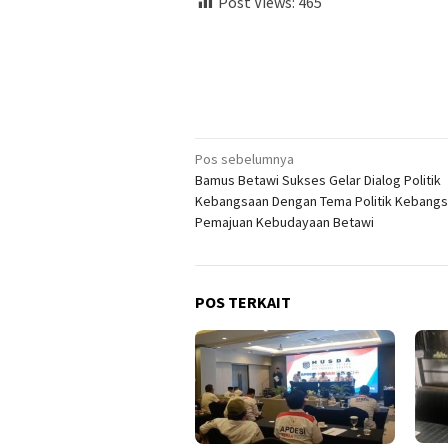
Post Views:
465
Navigasi
Pos sebelumnya
Bamus Betawi Sukses Gelar Dialog Politik
pos
Kebangsaan Dengan Tema Politik Kebangs
Pemajuan Kebudayaan Betawi
POS TERKAIT