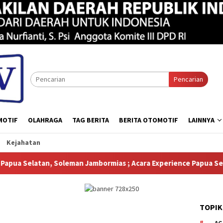
Pencarian
MOTIF
OLAHRAGA
TAG BERITA
BERITA OTOMOTIF
LAINNYA
Kejahatan
eman Jambormias ; Acara Experience Papua Selatan Menampilkan B
TOPIK