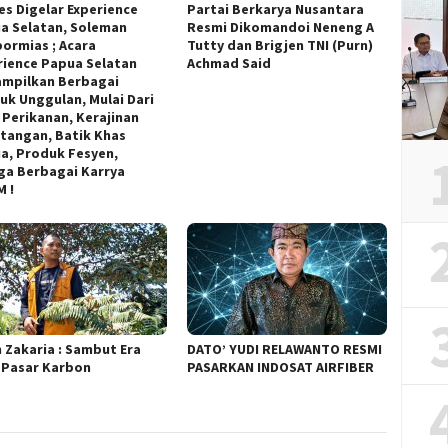
es Digelar Experience
Partai Berkarya Nusantara
a Selatan, Soleman
Resmi Dikomandoi Neneng A
ormias ; Acara
Tutty dan Brigjen TNI (Purn)
rience Papua Selatan
Achmad Said
mpilkan Berbagai
uk Unggulan, Mulai Dari
l Perikanan, Kerajinan
tangan, Batik Khas
a, Produk Fesyen,
ga Berbagai Karrya
 !
n Zakaria : Sambut Era
DATO’ YUDI RELAWANTO RESMI
 Pasar Karbon
PASARKAN INDOSAT AIRFIBER