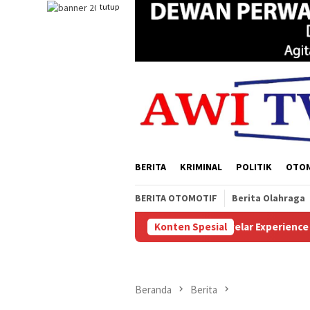
Loncat
tutup
ke
konten
BERITA
KRIMINAL
POLITIK
OTO
BERITA OTOMOTIF
Berita Olahraga
 Kehutanan
Sukses Digelar Experience Papua Selatan, Sol
Konten Spesial
Beranda
Berita