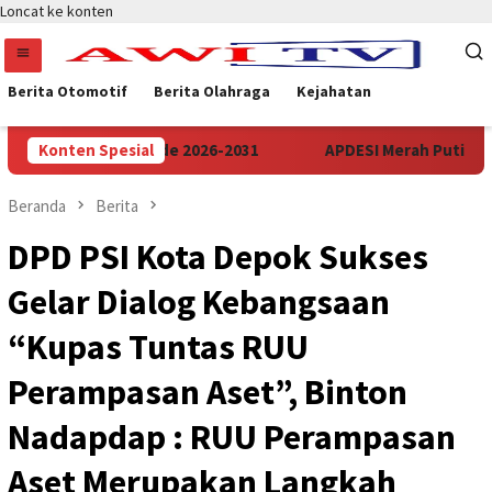
Loncat ke konten
Berita Otomotif
Berita Olahraga
Kejahatan
Banten Periode 2026-2031
Konten Spesial
APDESI Merah Putih Audiensi 
Beranda
Berita
DPD PSI Kota Depok Sukses
Gelar Dialog Kebangsaan
“Kupas Tuntas RUU
Perampasan Aset”, Binton
Nadapdap : RUU Perampasan
Aset Merupakan Langkah