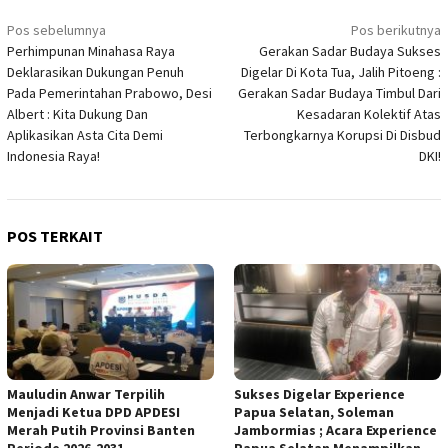
Navigasi
Pos sebelumnya
Pos berikutnya
pos
Perhimpunan Minahasa Raya
Gerakan Sadar Budaya Sukses
Deklarasikan Dukungan Penuh
Digelar Di Kota Tua, Jalih Pitoeng :
Pada Pemerintahan Prabowo, Desi
Gerakan Sadar Budaya Timbul Dari
Albert : Kita Dukung Dan
Kesadaran Kolektif Atas
Aplikasikan Asta Cita Demi
Terbongkarnya Korupsi Di Disbud
Indonesia Raya!
DKI!
POS TERKAIT
Mauludin Anwar Terpilih
Sukses Digelar Experience
Menjadi Ketua DPD APDESI
Papua Selatan, Soleman
Merah Putih Provinsi Banten
Jambormias ; Acara Experience
Periode 2026-2031
Papua Selatan Menampilkan