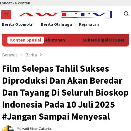
Loncat ke konten
Berita Otomotif
Berita Olahraga
Kejahatan
Ke Kementerian Kehutanan
Konten Spesial
Sukses Digelar Experience Pap
Beranda
Berita
Film Selepas Tahlil Sukses
Diproduksi Dan Akan Beredar
Dan Tayang Di Seluruh Bioskop
Indonesia Pada 10 Juli 2025
#Jangan Sampai Menyesal
Mulyadi Elhan Zakaria