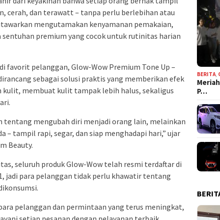
hir dari keyakinan bahwa setiap orang berhak tampil
n, cerah, dan terawatt – tanpa perlu berlebihan atau
ditawarkan mengutamakan kenyamanan pemakaian,
ta sentuhan premium yang cocok untuk rutinitas harian
di favorit pelanggan, Glow-Wow Premium Tone Up –
BERITA
,
dirancang sebagai solusi praktis yang memberikan efek
Meriah
kulit, membuat kulit tampak lebih halus, sekaligus
P…
ri.
n tentang mengubah diri menjadi orang lain, melainkan
 – tampil rapi, segar, dan siap menghadapi hari,” ujar
m Beauty.
as, seluruh produk Glow-Wow telah resmi terdaftar di
adi para pelanggan tidak perlu khawatir tentang
dikonsumsi.
BERIT
 para pelanggan dan permintaan yang terus meningkat,
ani setiap pesanan dengan pelayanan terbaik.