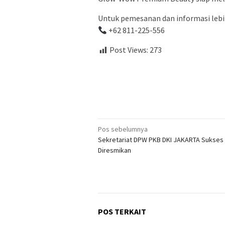
Untuk pemesanan dan informasi lebih
+62 811-225-556
Post Views:
273
Navigasi
Pos sebelumnya
Sekretariat DPW PKB DKI JAKARTA Sukses
pos
Diresmikan
POS TERKAIT