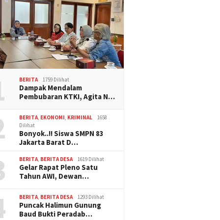
1
BERITA
1759 Dilihat
Dampak Mendalam
Pembubaran KTKI, Agita N…
2
BERITA
,
EKONOMI
,
KRIMINAL
1658
Dilihat
Bonyok..!! Siswa SMPN 83
Jakarta Barat D…
3
BERITA
,
BERITA DESA
1619 Dilihat
Gelar Rapat Pleno Satu
Tahun AWI, Dewan…
4
BERITA
,
BERITA DESA
1293 Dilihat
Puncak Halimun Gunung
Baud Bukti Peradab…