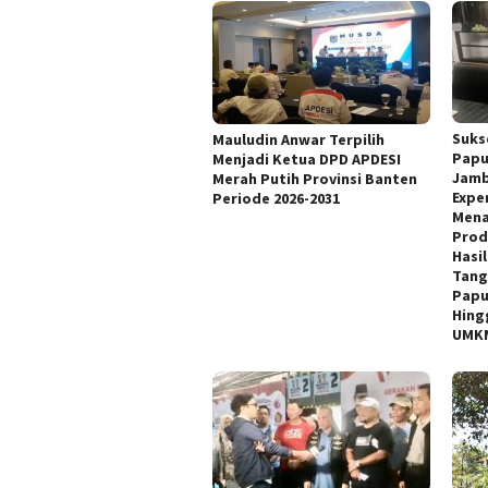
Suks
Mauludin Anwar Terpilih
Papu
Menjadi Ketua DPD APDESI
Jamb
Merah Putih Provinsi Banten
Expe
Periode 2026-2031
Mena
Prod
Hasi
Tang
Papu
Hing
UMKM