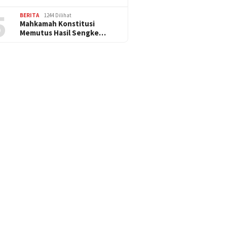
5
BERITA
1244 Dilihat
Mahkamah Konstitusi
Memutus Hasil Sengke…