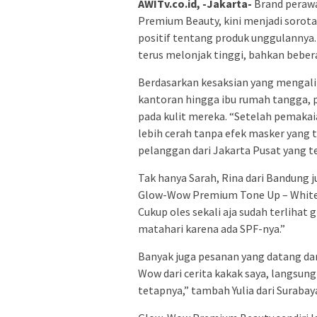
AWITv.co.id, -Jakarta-
Brand perawa
Premium Beauty, kini menjadi sorot
positif tentang produk unggulannya.
terus melonjak tinggi, bahkan beber
Berdasarkan kesaksian yang mengalir 
kantoran hingga ibu rumah tangga,
pada kulit mereka. “Setelah pemakai
lebih cerah tanpa efek masker yang ti
pelanggan dari Jakarta Pusat yang te
Tak hanya Sarah, Rina dari Bandung
Glow-Wow Premium Tone Up – Whiteni
Cukup oles sekali aja sudah terlihat gl
matahari karena ada SPF-nya.”
Banyak juga pesanan yang datang dar
Wow dari cerita kakak saya, langsung
tetapnya,” tambah Yulia dari Surabay