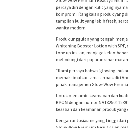
Glow-Wow Premium Beauty sendiri la
percaya diri dengan kulit yang nyama
kompromi. Rangkaian produk yang 
tampilan kulit yang lebih fresh, ser
wanita modern.
Produk unggulan yang tengah menja
Whitening Booster Lotion with SPF, 
tone up instan, menjaga kelembapan 
melindungi dari paparan sinar mataha
“Kami percaya bahwa ‘glowing’ buka
memaksimalkan versi terbaik diri Anda
pihak manajemen Glow-Wow Premiu
Untuk menjamin keamanan dan kualit
BPOM dengan nomor NA18250112391, j
keaslian dan keamanan produk yang 
Dengan antusiasme yang tinggi dari
Glow-Wow Premium Beauty siap melay