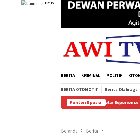
Loncat
tutup
ke
konten
BERITA
KRIMINAL
POLITIK
OTO
BERITA OTOMOTIF
Berita Olahraga
utanan
Sukses Digelar Experience Papua Selatan, Solema
Konten Spesial
Beranda
Berita