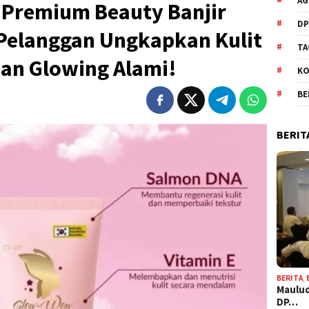
AG
Premium Beauty Banjir
DP
Pelanggan Ungkapkan Kulit
TA
dan Glowing Alami!
KO
BE
BERIT
BERITA
,
Maulud
DP…