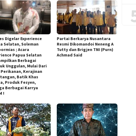
es Digelar Experience
Partai Berkarya Nusantara
a Selatan, Soleman
Resmi Dikomandoi Neneng A
ormias ; Acara
Tutty dan Brigjen TNI (Purn)
rience Papua Selatan
Achmad Said
mpilkan Berbagai
uk Unggulan, Mulai Dari
l Perikanan, Kerajinan
tangan, Batik Khas
a, Produk Fesyen,
ga Berbagai Karrya
 !