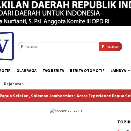
Pencarian
MOTIF
OLAHRAGA
TAG BERITA
BERITA OTOMOTIF
LAINNYA
Kejahatan
n Jambormias ; Acara Experience Papua Selatan Menampilkan Berb
TOPIK