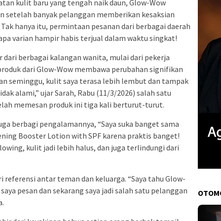
tan kulit baru yang tengah naik daun, Glow-Wow
an setelah banyak pelanggan memberikan kesaksian
 Tak hanya itu, permintaan pesanan dari berbagai daerah
apa varian hampir habis terjual dalam waktu singkat!
dari berbagai kalangan wanita, mulai dari pekerja
 produk dari Glow-Wow membawa perubahan signifikan
an seminggu, kulit saya terasa lebih lembut dan tampak
dak alami,” ujar Sarah, Rabu (11/3/2026) salah satu
lah memesan produk ini tiga kali berturut-turut.
 juga berbagi pengalamannya, “Saya suka banget sama
ng Booster Lotion with SPF karena praktis banget!
owing, kulit jadi lebih halus, dan juga terlindungi dari
i referensi antar teman dan keluarga. “Saya tahu Glow-
 saya pesan dan sekarang saya jadi salah satu pelanggan
OTOM
a.