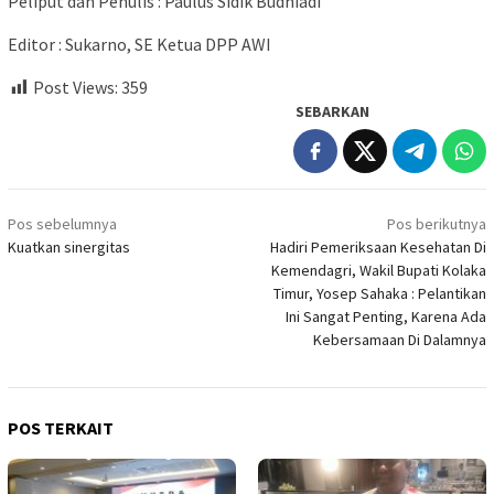
Peliput dan Penulis : Paulus Sidik Budhiadi
Editor : Sukarno, SE Ketua DPP AWI
Post Views:
359
SEBARKAN
Navigasi
Pos sebelumnya
Pos berikutnya
pos
Kuatkan sinergitas
Hadiri Pemeriksaan Kesehatan Di
Kemendagri, Wakil Bupati Kolaka
Timur, Yosep Sahaka : Pelantikan
Ini Sangat Penting, Karena Ada
Kebersamaan Di Dalamnya
POS TERKAIT