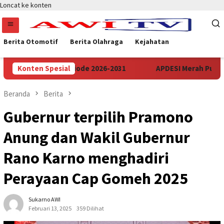
Loncat ke konten
Berita Otomotif
Berita Olahraga
Kejahatan
nsi Banten Periode 2026-2031
Konten Spesial
APDESI Merah Putih Audien
Beranda
Berita
Gubernur terpilih Pramono
Anung dan Wakil Gubernur
Rano Karno menghadiri
Perayaan Cap Gomeh 2025
Sukarno AWI
Februari 13, 2025
359 Dilihat