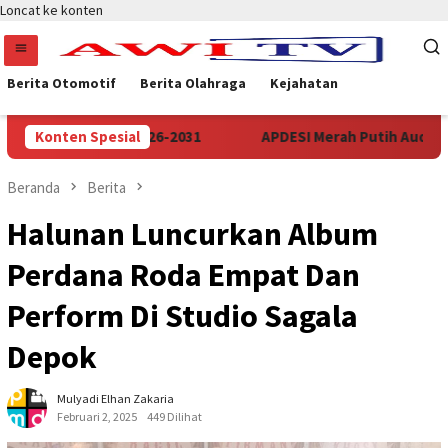
Loncat ke konten
Berita Otomotif
Berita Olahraga
Kejahatan
n Periode 2026-2031
Konten Spesial
APDESI Merah Putih Audiensi Ke Ke
Beranda
Berita
Halunan Luncurkan Album
Perdana Roda Empat Dan
Perform Di Studio Sagala
Depok
Mulyadi Elhan Zakaria
Februari 2, 2025
449 Dilihat