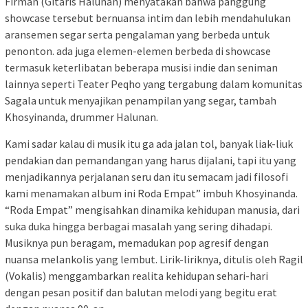
Firman (Gitaris Halunan) menyatakan bahwa panggung
showcase tersebut bernuansa intim dan lebih mendahulukan
aransemen segar serta pengalaman yang berbeda untuk
penonton. ada juga elemen-elemen berbeda di showcase
termasuk keterlibatan beberapa musisi indie dan seniman
lainnya seperti Teater Peqho yang tergabung dalam komunitas
Sagala untuk menyajikan penampilan yang segar, tambah
Khosyinanda, drummer Halunan.
Kami sadar kalau di musik itu ga ada jalan tol, banyak liak-liuk
pendakian dan pemandangan yang harus dijalani, tapi itu yang
menjadikannya perjalanan seru dan itu semacam jadi filosofi
kami menamakan album ini Roda Empat” imbuh Khosyinanda.
“Roda Empat” mengisahkan dinamika kehidupan manusia, dari
suka duka hingga berbagai masalah yang sering dihadapi.
Musiknya pun beragam, memadukan pop agresif dengan
nuansa melankolis yang lembut. Lirik-liriknya, ditulis oleh Ragil
(Vokalis) menggambarkan realita kehidupan sehari-hari
dengan pesan positif dan balutan melodi yang begitu erat