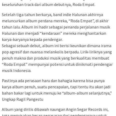
keseluruhan track dari album debutnya, Roda Empat.
Setelah tiga tahun berkarya, band indie Halunan akhirnya
meluncurkan album perdana mereka, “Roda Empat”, di akhir
tahun lalu. Album ini hadir sebagai penanda perjalanan musik
Halunan dan menjadi “kendaraan” mereka menghantarkan
karya-karyanya kepada pendengar.
Sebagai sebuah debut, album ini berisi keunikan dimana irama
pop agresif dan nuansa melankolis berpadu. Lirik-liriknya yang
penuh makna dan produksi musik yang berkualitas membuat
“Roda Empat” mempunyai potensi untuk dinikmati pendengar
musik Indonesia.
Pastinya ada perasaan haru dan bahagia karena bisa punya
karya album penuh, suatu pencapaian, tapi tentu itu akan jadi
bahan bakar lagi untuk menuju ke “album-album selanjutnya,”
Ungkap Ragil Pangestu
Album yang dirilis dibawah naungan Angin Segar Records ini,
juga menyisakan kesan penasaran dari pendengarnya untuk