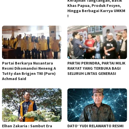
Kerajinan Tangtangan, Batik
Khas Papua, Produk Fesyen,
Hingga Berbagai Karrya UMKM
!
Partai Berkarya Nusantara
PARTAI PERINDRA, PARTAI MILIK
Resmi Dikomandoi Neneng A
RAKYAT YANG TERBUKA BAGI
Tutty dan Brigjen TNI (Purn)
SELURUH LINTAS GENERASI
Achmad Said
Elhan Zakaria : Sambut Era
DATO’ YUDI RELAWANTO RESMI