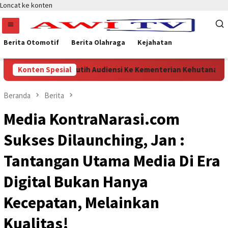
Loncat ke konten
Berita Otomotif
Berita Olahraga
Kejahatan
DESI Merah Putih Audiensi Ke Kementerian Kehutanan
Konten Spesial
S
Beranda
Berita
Media KontraNarasi.com
Sukses Dilaunching, Jan :
Tantangan Utama Media Di Era
Digital Bukan Hanya
Kecepatan, Melainkan
Kualitas!