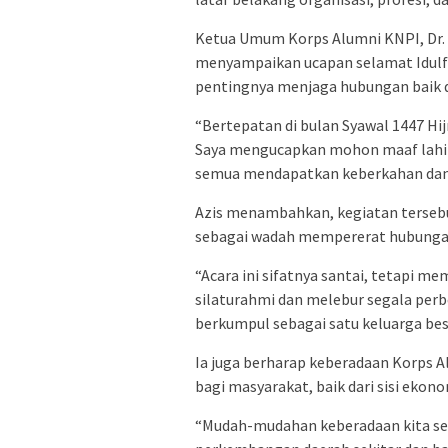
Ketua Umum Korps Alumni KNPI, Dr. 
menyampaikan ucapan selamat Idulfi
pentingnya menjaga hubungan baik 
“Bertepatan di bulan Syawal 1447 Hijr
Saya mengucapkan mohon maaf lahir
semua mendapatkan keberkahan dan ba
Azis menambahkan, kegiatan tersebu
sebagai wadah mempererat hubungan y
“Acara ini sifatnya santai, tetapi 
silaturahmi dan melebur segala perb
berkumpul sebagai satu keluarga bes
Ia juga berharap keberadaan Korps 
bagi masyarakat, baik dari sisi eko
“Mudah-mudahan keberadaan kita s