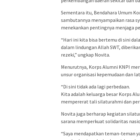
perkembangan daerah sekitar dan ban
Sementara itu, Bendahara Umum Korps
sambutannya menyampaikan rasa syuk
menekankan pentingnya menjaga pers
“Hari ini kita bisa bertemu di sini d
dalam lindungan Allah SWT, diberik
rezeki,” ungkap Novita.
Menurutnya, Korps Alumni KNPI meru
unsur organisasi kepemudaan dan lat
“Di sini tidak ada lagi perbedaan.
Kita adalah keluarga besar Korps A
mempererat tali silaturahmi dan per
Novita juga berharap kegiatan silatur
sarana memperkuat solidaritas nasio
“Saya mendapatkan teman-teman yang 