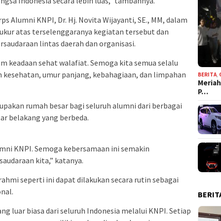
gsa Indonesia secara lebih luas,” tambahnya.
 Alumni KNPI, Dr. Hj. Novita Wijayanti, SE., MM, dalam
ur atas terselenggaranya kegiatan tersebut dan
audaraan lintas daerah dan organisasi.
alam keadaan sehat walafiat. Semoga kita semua selalu
an kesehatan, umur panjang, kebahagiaan, dan limpahan
BERITA
,
Meriah
P…
pakan rumah besar bagi seluruh alumni dari berbagai
ar belakang yang berbeda.
lumni KNPI. Semoga kebersamaan ini semakin
saudaraan kita,” katanya.
ahmi seperti ini dapat dilakukan secara rutin sebagai
nal.
BERIT
luar biasa dari seluruh Indonesia melalui KNPI. Setiap