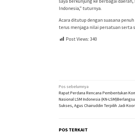
saya berkunjung ke berbagai daerah, 
Indonesia,” tuturnya.
Acara ditutup dengan suasana penu
terus menjaga nilai persatuan sert
Post Views:
340
Navigasi
Pos sebelumnya
Rapat Perdana Rencana Pembentukan Ko
pos
Nasional LSM Indonesia (KN-LSM)Berlangs
Sukses, Agus Chairuddin Terpilih Jadi Koo
POS TERKAIT