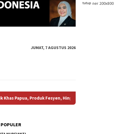
tutup
JUMAT, 7 AGUSTUS 2026
 Fesyen, Hingga Berbagai Karrya UMKM !
Partai Berkarya
 POPULER