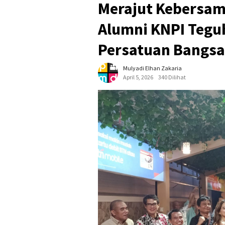
Merajut Kebersam
Alumni KNPI Teg
Persatuan Bangsa
Mulyadi Elhan Zakaria
April 5, 2026
340 Dilihat