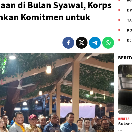
AG
aan di Bulan Syawal, Korps
DP
uhkan Komitmen untuk
TA
KO
BE
BERIT
BERITA
Sukses
…