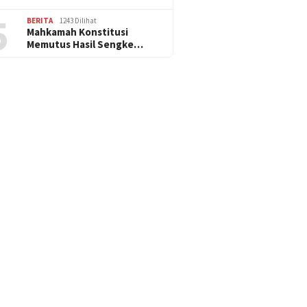
5
BERITA
1243 Dilihat
Mahkamah Konstitusi
Memutus Hasil Sengke…