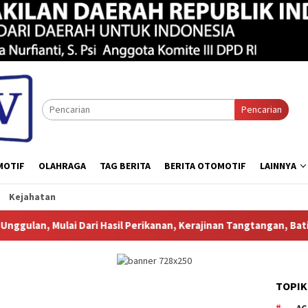
Pencarian
MOTIF
OLAHRAGA
TAG BERITA
BERITA OTOMOTIF
LAINNYA
Kejahatan
Hasil Perikanan, Kerajinan Tangtangan, Batik Khas Papua, Produk
TOPIK