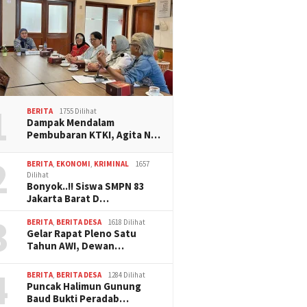
1
BERITA
1755 Dilihat
Dampak Mendalam
Pembubaran KTKI, Agita N…
2
BERITA
,
EKONOMI
,
KRIMINAL
1657
Dilihat
Bonyok..!! Siswa SMPN 83
Jakarta Barat D…
3
BERITA
,
BERITA DESA
1618 Dilihat
Gelar Rapat Pleno Satu
Tahun AWI, Dewan…
4
BERITA
,
BERITA DESA
1284 Dilihat
Puncak Halimun Gunung
Baud Bukti Peradab…