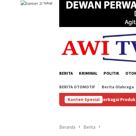
Loncat
tutup
ke
konten
BERITA
KRIMINAL
POLITIK
OTO
BERITA OTOMOTIF
Berita Olahraga
apua Selatan Menampilkan Berbagai Produk Unggulan, Mulai Dari 
Konten Spesial
Beranda
Berita