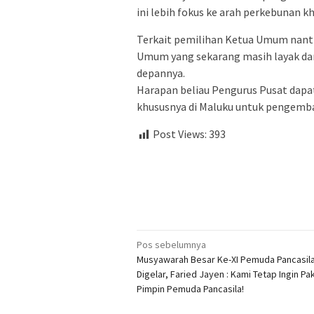
ini lebih fokus ke arah perkebunan k
Terkait pemilihan Ketua Umum nanti
Umum yang sekarang masih layak d
depannya.
Harapan beliau Pengurus Pusat dap
khususnya di Maluku untuk pengemba
Post Views:
393
Navigasi
Pos sebelumnya
Musyawarah Besar Ke-XI Pemuda Pancasil
pos
Digelar, Faried Jayen : Kami Tetap Ingin Pa
Pimpin Pemuda Pancasila!