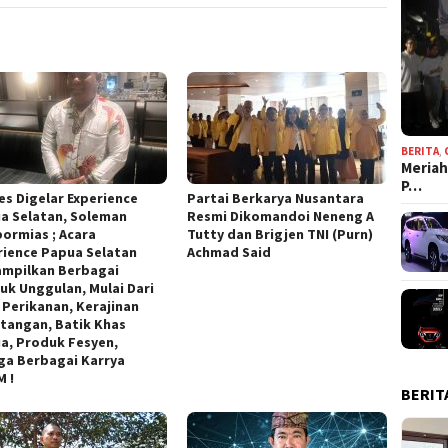
BERITA
,
Meriah
P…
es Digelar Experience
Partai Berkarya Nusantara
a Selatan, Soleman
Resmi Dikomandoi Neneng A
ormias ; Acara
Tutty dan Brigjen TNI (Purn)
rience Papua Selatan
Achmad Said
mpilkan Berbagai
uk Unggulan, Mulai Dari
l Perikanan, Kerajinan
tangan, Batik Khas
a, Produk Fesyen,
ga Berbagai Karrya
 !
BERIT