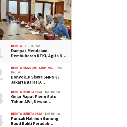
1
BERITA
1759 Dilihat
Dampak Mendalam
Pembubaran KTKI, Agita N…
2
BERITA
,
EKONOMI
,
KRIMINAL
1658
Dilihat
Bonyok..!! Siswa SMPN 83
Jakarta Barat D…
3
BERITA
,
BERITA DESA
1619 Dilihat
Gelar Rapat Pleno Satu
Tahun AWI, Dewan…
4
BERITA
,
BERITA DESA
1288 Dilihat
Puncak Halimun Gunung
Baud Bukti Peradab…