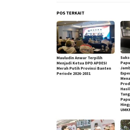
POS TERKAIT
Suks
Mauludin Anwar Terpilih
Papu
Menjadi Ketua DPD APDESI
Jamb
Merah Putih Provinsi Banten
Expe
Periode 2026-2031
Mena
Prod
Hasi
Tang
Papu
Hing
UMKM