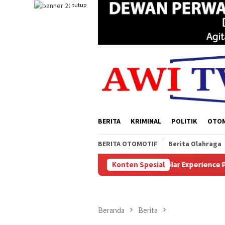
Loncat
tutup
ke
konten
BERITA
KRIMINAL
POLITIK
OTO
BERITA OTOMOTIF
Berita Olahraga
hutanan
Sukses Digelar Experience Papua Selatan, Solem
Konten Spesial
Beranda
Berita