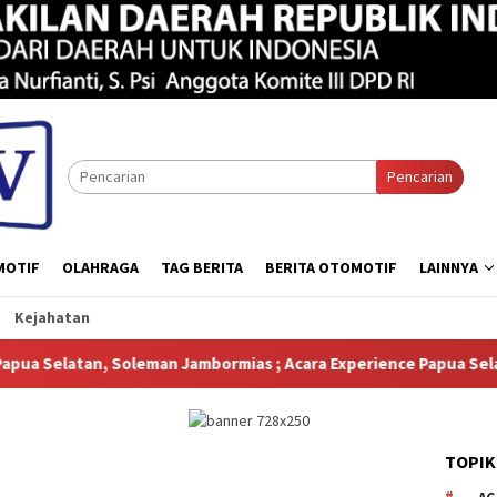
Pencarian
MOTIF
OLAHRAGA
TAG BERITA
BERITA OTOMOTIF
LAINNYA
Kejahatan
an Jambormias ; Acara Experience Papua Selatan Menampilkan Berb
TOPIK