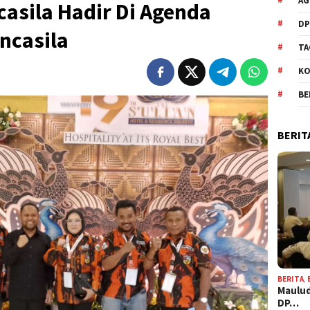
AG
sila Hadir Di Agenda
DP
ncasila
TA
KO
BE
BERIT
BERITA
,
Maulud
DP…