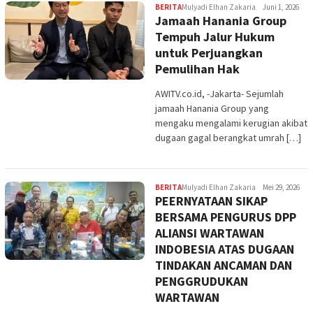
BERITA
Mulyadi Elhan Zakaria
Juni 1, 2026
Jamaah Hanania Group
Tempuh Jalur Hukum
untuk Perjuangkan
Pemulihan Hak
AWITV.co.id, -Jakarta- Sejumlah
jamaah Hanania Group yang
mengaku mengalami kerugian akibat
dugaan gagal berangkat umrah […]
BERITA
Mulyadi Elhan Zakaria
Mei 29, 2026
PEERNYATAAN SIKAP
BERSAMA PENGURUS DPP
ALIANSI WARTAWAN
INDOBESIA ATAS DUGAAN
TINDAKAN ANCAMAN DAN
PENGGRUDUKAN
WARTAWAN