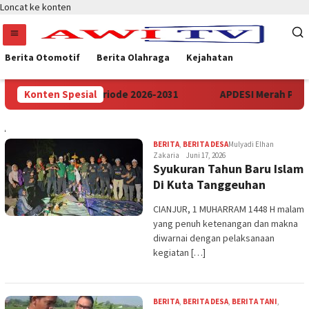
Loncat ke konten
Berita Otomotif
Berita Olahraga
Kejahatan
vinsi Banten Periode 2026-2031
Konten Spesial
APDESI Merah Putih Aud
AWITV
BERITA
,
BERITA DESA
Mulyadi Elhan
Zakaria
Juni 17, 2026
Syukuran Tahun Baru Islam
Di Kuta Tanggeuhan
CIANJUR, 1 MUHARRAM 1448 H malam
yang penuh ketenangan dan makna
diwarnai dengan pelaksanaan
kegiatan […]
BERITA
,
BERITA DESA
,
BERITA TANI
,