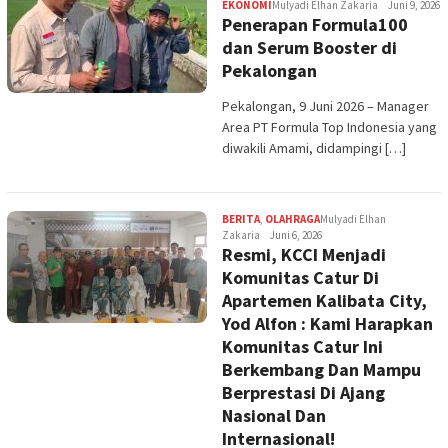
EKONOMI
Mulyadi Elhan Zakaria
Juni 9, 2026
Penerapan Formula100
dan Serum Booster di
Pekalongan
Pekalongan, 9 Juni 2026 – Manager
Area PT Formula Top Indonesia yang
diwakili Amami, didampingi […]
BERITA
,
OLAHRAGA
Mulyadi Elhan
Zakaria
Juni 6, 2026
Resmi, KCCI Menjadi
Komunitas Catur Di
Apartemen Kalibata City,
Yod Alfon : Kami Harapkan
Komunitas Catur Ini
Berkembang Dan Mampu
Berprestasi Di Ajang
Nasional Dan
Internasional!