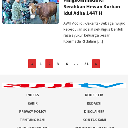
Serahkan Hewan Kurban
Idul Adha 1447 H
AWITV.co.id, -Jakarta- Sebagai wujud
kepedulian sosial sekaligus bentuk
rasa syukur keluarga besar
Koarmada RI dalam […]
«
1
2
3
4
…
31
»
INDEKS
KODE ETIK
KARIR
REDAKSI
PRIVACY POLICY
DISCLAIMER
TENTANG KAMI
KONTAK KAMI