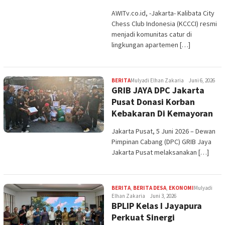
AWITv.co.id, -Jakarta- Kalibata City
Chess Club Indonesia (KCCCI) resmi
menjadi komunitas catur di
lingkungan apartemen […]
BERITA
Mulyadi Elhan Zakaria
Juni 6, 2026
GRIB JAYA DPC Jakarta
Pusat Donasi Korban
Kebakaran Di Kemayoran
Jakarta Pusat, 5 Juni 2026 – Dewan
Pimpinan Cabang (DPC) GRIB Jaya
Jakarta Pusat melaksanakan […]
BERITA
,
BERITA DESA
,
EKONOMI
Mulyadi
Elhan Zakaria
Juni 3, 2026
BPLIP Kelas I Jayapura
Perkuat Sinergi