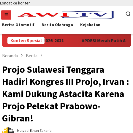
Loncat ke konten
Berita Otomotif
Berita Olahraga
Kejahatan
nten Periode 2026-2031
Konten Spesial
APDESI Merah Putih Audiensi Ke
Beranda
Berita
Projo Sulawesi Tenggara
Hadiri Kongres III Projo, Irvan :
Kami Dukung Astacita Karena
Projo Pelekat Prabowo-
Gibran!
Mulyadi Elhan Zakaria