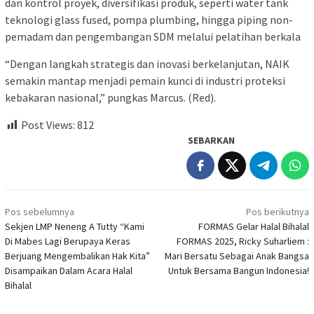
dan kontrol proyek, diversifikasi produk, seperti water tank
teknologi glass fused, pompa plumbing, hingga piping non-
pemadam dan pengembangan SDM melalui pelatihan berkala
“Dengan langkah strategis dan inovasi berkelanjutan, NAIK
semakin mantap menjadi pemain kunci di industri proteksi
kebakaran nasional,” pungkas Marcus. (Red).
Post Views:
812
SEBARKAN
Navigasi
Pos sebelumnya
Pos berikutnya
pos
Sekjen LMP Neneng A Tutty “Kami
FORMAS Gelar Halal Bihalal
Di Mabes Lagi Berupaya Keras
FORMAS 2025, Ricky Suharliem :
Berjuang Mengembalikan Hak Kita”
Mari Bersatu Sebagai Anak Bangsa
Disampaikan Dalam Acara Halal
Untuk Bersama Bangun Indonesia!
Bihalal