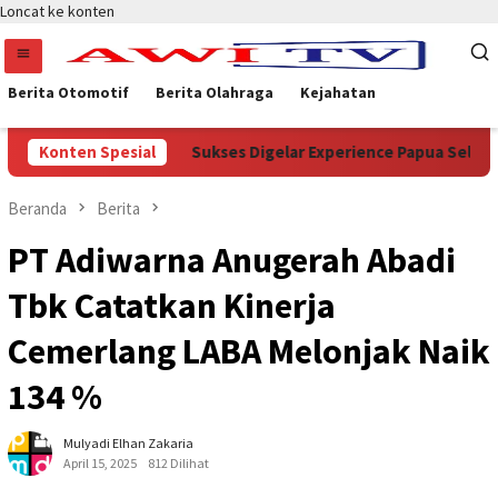
Loncat ke konten
Berita Otomotif
Berita Olahraga
Kejahatan
 Kehutanan
Konten Spesial
Sukses Digelar Experience Papua Selatan, So
Beranda
Berita
PT Adiwarna Anugerah Abadi
Tbk Catatkan Kinerja
Cemerlang LABA Melonjak Naik
134 %
Mulyadi Elhan Zakaria
April 15, 2025
812 Dilihat