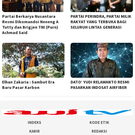
Partai Berkarya Nusantara
PARTAI PERINDRA, PARTAI MILIK
Resmi Dikomandoi Neneng A
RAKYAT YANG TERBUKA BAGI
Tutty dan Brigjen TNI (Purn)
SELURUH LINTAS GENERASI
Achmad Said
Elhan Zakaria : Sambut Era
DATO’ YUDI RELAWANTO RESMI
Baru Pasar Karbon
PASARKAN INDOSAT AIRFIBER
INDEKS
KODE ETIK
KARIR
REDAKSI