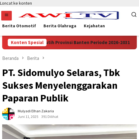
Loncat ke konten
Berita Otomotif
Berita Olahraga
Kejahatan
PDESI Merah Putih Provinsi Banten Periode 2026-2031
Konten Spesial
AP
Beranda
Berita
PT. Sidomulyo Selaras, Tbk
Sukses Menyelenggarakan
Paparan Publik
Mulyadi Elhan Zakaria
Juni 11, 2025
391 Dilihat