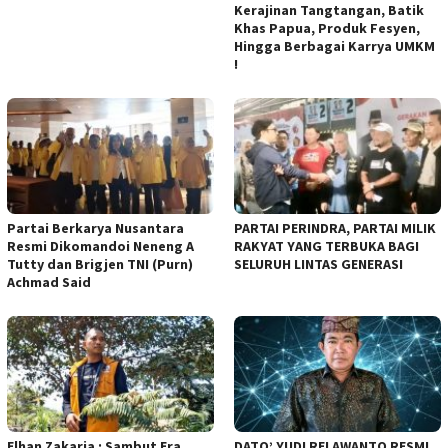
Kerajinan Tangtangan, Batik
Khas Papua, Produk Fesyen,
Hingga Berbagai Karrya UMKM
!
Partai Berkarya Nusantara
PARTAI PERINDRA, PARTAI MILIK
Resmi Dikomandoi Neneng A
RAKYAT YANG TERBUKA BAGI
Tutty dan Brigjen TNI (Purn)
SELURUH LINTAS GENERASI
Achmad Said
Elhan Zakaria : Sambut Era
DATO’ YUDI RELAWANTO RESMI