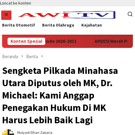
Loncat ke konten
Berita Otomotif
Berita Olahraga
Kejahatan
si Banten Periode 2026-2031
Konten Spesial
APDESI Merah Putih Audien
Beranda
Berita
Sengketa Pilkada Minahasa
Utara Diputus oleh MK, Dr.
Michael: Kami Anggap
Penegakan Hukum Di MK
Harus Lebih Baik Lagi
Mulyadi Elhan Zakaria