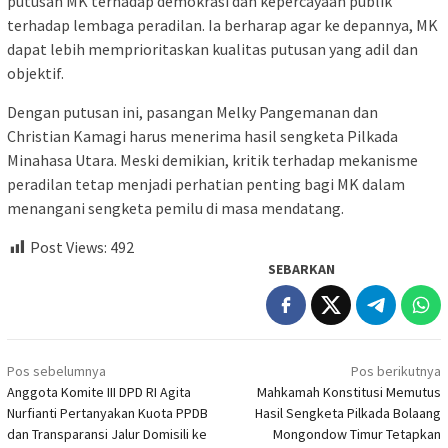
putusan MK terhadap demokrasi dan kepercayaan publik
terhadap lembaga peradilan. Ia berharap agar ke depannya, MK
dapat lebih memprioritaskan kualitas putusan yang adil dan
objektif.
Dengan putusan ini, pasangan Melky Pangemanan dan
Christian Kamagi harus menerima hasil sengketa Pilkada
Minahasa Utara. Meski demikian, kritik terhadap mekanisme
peradilan tetap menjadi perhatian penting bagi MK dalam
menangani sengketa pemilu di masa mendatang.
Post Views:
492
SEBARKAN
Navigasi
Pos sebelumnya
Pos berikutnya
pos
Anggota Komite III DPD RI Agita
Mahkamah Konstitusi Memutus
Nurfianti Pertanyakan Kuota PPDB
Hasil Sengketa Pilkada Bolaang
dan Transparansi Jalur Domisili ke
Mongondow Timur Tetapkan