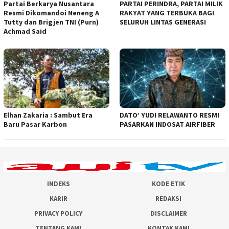
Partai Berkarya Nusantara
PARTAI PERINDRA, PARTAI MILIK
Resmi Dikomandoi Neneng A
RAKYAT YANG TERBUKA BAGI
Tutty dan Brigjen TNI (Purn)
SELURUH LINTAS GENERASI
Achmad Said
Elhan Zakaria : Sambut Era
DATO’ YUDI RELAWANTO RESMI
Baru Pasar Karbon
PASARKAN INDOSAT AIRFIBER
INDEKS
KODE ETIK
KARIR
REDAKSI
PRIVACY POLICY
DISCLAIMER
TENTANG KAMI
KONTAK KAMI