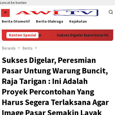
Loncat ke konten
Berita Otomotif
Berita Olahraga
Kejahatan
terian Kehutanan
Konten Spesial
Sukses Digelar Experience Papua Selat
Beranda
Berita
Sukses Digelar, Peresmian
Pasar Untung Warung Buncit,
Raja Tarigan : Ini Adalah
Proyek Percontohan Yang
Harus Segera Terlaksana Agar
Image Pasar Semakin Layak