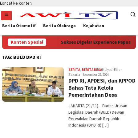
Loncat ke konten
Berita Otomotif
Berita Olahraga
Kejahatan
nterian Kehutanan
Konten Spesial
Sukses Digelar Experience Papua Sela
TAG:
BULD DPD RI
BERITA
,
BERITA DESA
Mulyadi Elhan
Zakaria
November 22, 2024
DPD RI, APDESI, dan KPPOD
Bahas Tata Kelola
Pemerintahan Desa
JAKARTA (21/11) – Badan Urusan
Legislasi Daerah (BULD) Dewan
Perwakilan Daerah Republik
Indonesia (DPD RI) […]