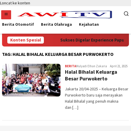
Loncat ke konten
Berita Otomotif
Berita Olahraga
Kejahatan
menterian Kehutanan
Konten Spesial
Sukses Digelar Experience Papua Se
TAG:
HALAL BIHALAL KELUARGA BESAR PURWOKERTO
BERITA
Mulyadi Elhan Zakaria
April 21, 2025
Halal Bihalal Keluarga
Besar Purwokerto
Jakarta 20/04-2025 – Keluarga Besar
Purwokerto baru saja merayakan
Halal Bihalal yang penuh makna
dan […]