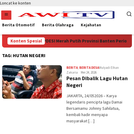
Loncat ke konten
Berita Otomotif
Berita Olahraga
Kejahatan
Menjadi Ketua DPD APDESI Merah Putih Provinsi Banten Periode 2
Konten Spesial
TAG:
HUTAN NEGERI
BERITA
,
BERITA DESA
Mulyadi Elhan
Zakaria
Mei 24, 2026
Pesan Dibalik Lagu Hutan
Negeri
JAKARTA, 24/052026 – Karya
legendaris pencipta lagu Damai
Bersamamu Johnny Sahilatua,
kembali hadir menyapa
masyarakat […]