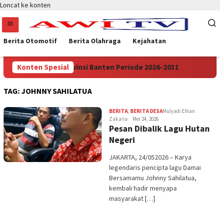
Loncat ke konten
Berita Otomotif
Berita Olahraga
Kejahatan
ESI Merah Putih Provinsi Banten Periode 2026-2031
Konten Spesial
APDE
TAG:
JOHNNY SAHILATUA
BERITA
,
BERITA DESA
Mulyadi Elhan
Zakaria
Mei 24, 2026
Pesan Dibalik Lagu Hutan
Negeri
JAKARTA, 24/052026 – Karya
legendaris pencipta lagu Damai
Bersamamu Johnny Sahilatua,
kembali hadir menyapa
masyarakat […]