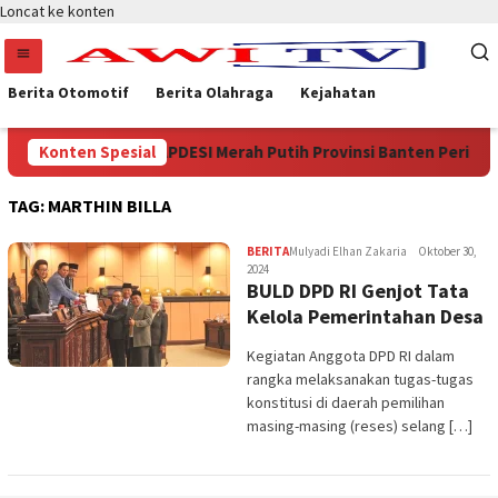
Loncat ke konten
Berita Otomotif
Berita Olahraga
Kejahatan
 Menjadi Ketua DPD APDESI Merah Putih Provinsi Banten Periode 
Konten Spesial
TAG:
MARTHIN BILLA
BERITA
Mulyadi Elhan Zakaria
Oktober 30,
2024
BULD DPD RI Genjot Tata
Kelola Pemerintahan Desa
Kegiatan Anggota DPD RI dalam
rangka melaksanakan tugas-tugas
konstitusi di daerah pemilihan
masing-masing (reses) selang […]