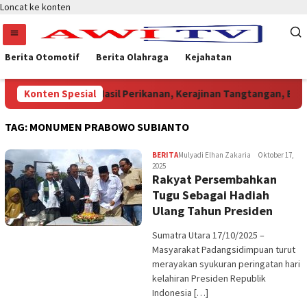
Loncat ke konten
Berita Otomotif
Berita Olahraga
Kejahatan
ggulan, Mulai Dari Hasil Perikanan, Kerajinan Tangtangan, Batik
Konten Spesial
TAG:
MONUMEN PRABOWO SUBIANTO
BERITA
Mulyadi Elhan Zakaria
Oktober 17,
2025
Rakyat Persembahkan
Tugu Sebagai Hadiah
Ulang Tahun Presiden
Sumatra Utara 17/10/2025 –
Masyarakat Padangsidimpuan turut
merayakan syukuran peringatan hari
kelahiran Presiden Republik
Indonesia […]