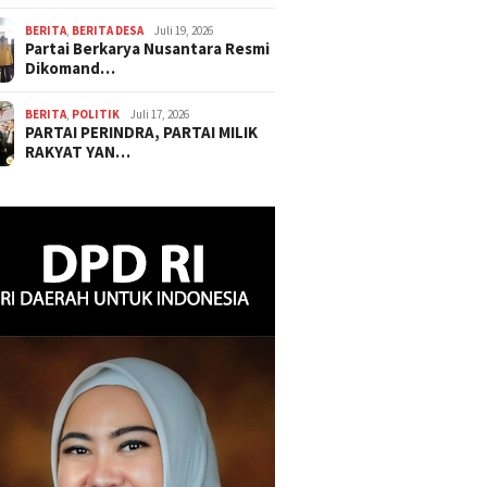
BERITA
,
BERITA DESA
Juli 19, 2026
Partai Berkarya Nusantara Resmi
Dikomand…
BERITA
,
POLITIK
Juli 17, 2026
PARTAI PERINDRA, PARTAI MILIK
RAKYAT YAN…
Zakaria : Sambut Era
APDESI Merah Putih Audiensi
Sukses 
asar Karbon
Ke Kementerian Kehutanan
Papua S
Jamborm
Experie
Menampi
Produk 
Hasil Pe
Tangtan