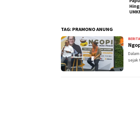
Papua, Produk Fesyen,
Hingga Berbagai Karrya
UMKM !
TAG:
PRAMONO ANUNG
BERITA
Ngop
Dalam
sejak 