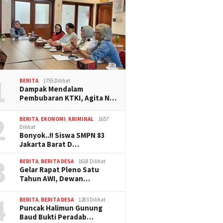
1
BERITA
1755 Dilihat
Dampak Mendalam
Pembubaran KTKI, Agita N…
2
BERITA
,
EKONOMI
,
KRIMINAL
1657
Dilihat
Bonyok..!! Siswa SMPN 83
Jakarta Barat D…
3
BERITA
,
BERITA DESA
1618 Dilihat
Gelar Rapat Pleno Satu
Tahun AWI, Dewan…
4
BERITA
,
BERITA DESA
1283 Dilihat
Puncak Halimun Gunung
Baud Bukti Peradab…