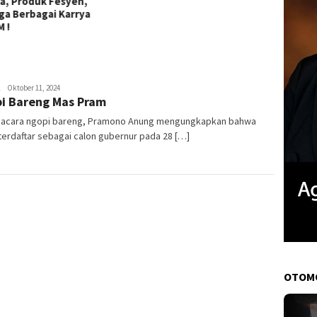
Mulyadi
Oktober 11, 2024
i Bareng Mas Pram
Elhan
Zakaria
 acara ngopi bareng, Pramono Anung mengungkapkan bahwa
terdaftar sebagai calon gubernur pada 28 […]
OTOM