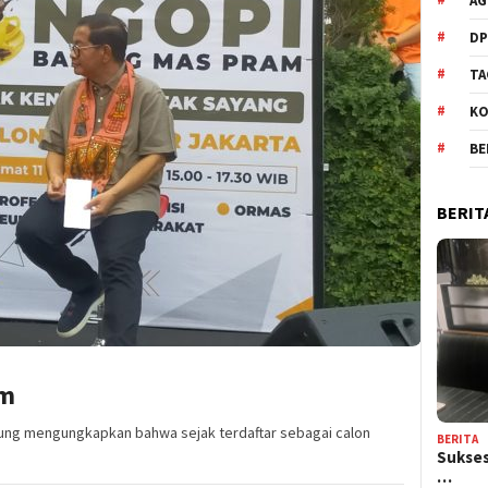
AG
DP
TA
KO
BE
BERIT
am
ung mengungkapkan bahwa sejak terdaftar sebagai calon
BERITA
Sukses
…