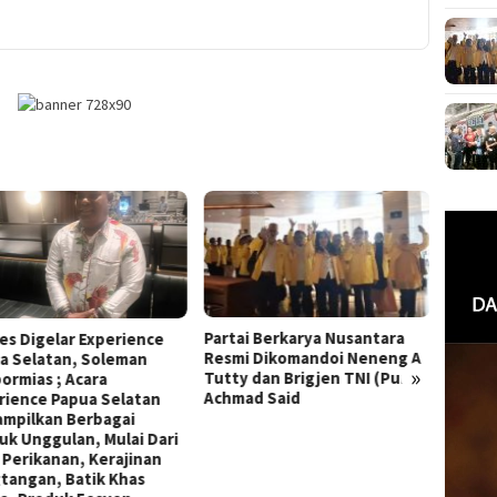
ai Berkarya Nusantara
PARTAI PERINDRA, PARTAI
Elhan 
i Dikomandoi Neneng A
MILIK RAKYAT YANG TERBUKA
Baru P
»
y dan Brigjen TNI (Purn)
BAGI SELURUH LINTAS
ad Said
GENERASI