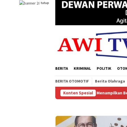
Loncat
tutup
ke
konten
BERITA
KRIMINAL
POLITIK
OTO
BERITA OTOMOTIF
Berita Olahraga
Acara Experience Papua Selatan Menampilkan Berbagai Produk Ung
Konten Spesial