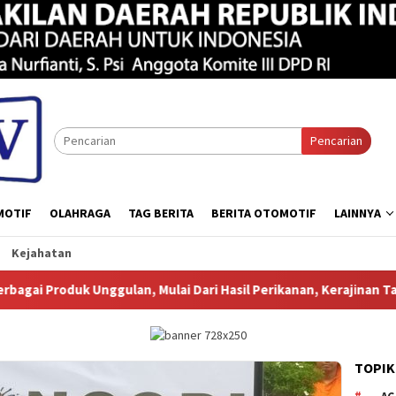
Pencarian
MOTIF
OLAHRAGA
TAG BERITA
BERITA OTOMOTIF
LAINNYA
Kejahatan
gulan, Mulai Dari Hasil Perikanan, Kerajinan Tangtangan, Batik
TOPIK