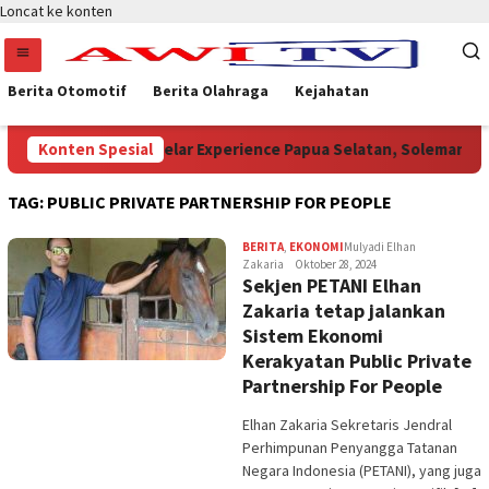
Loncat ke konten
Berita Otomotif
Berita Olahraga
Kejahatan
n
Konten Spesial
Sukses Digelar Experience Papua Selatan, Soleman Jamb
TAG:
PUBLIC PRIVATE PARTNERSHIP FOR PEOPLE
BERITA
,
EKONOMI
Mulyadi Elhan
Zakaria
Oktober 28, 2024
Sekjen PETANI Elhan
Zakaria tetap jalankan
Sistem Ekonomi
Kerakyatan Public Private
Partnership For People
Elhan Zakaria Sekretaris Jendral
Perhimpunan Penyangga Tatanan
Negara Indonesia (PETANI), yang juga