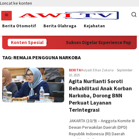
Loncat ke konten
Berita Otomotif
Berita Olahraga
Kejahatan
menterian Kehutanan
Konten Spesial
Sukses Digelar Experience Papua Se
TAG:
REMAJA PENGGUNA NARKOBA
BERITA
Mulyadi Elhan Zakaria
September
10, 2025
Agita Nurfianti Soroti
Rehabilitasi Anak Korban
Narkoba, Dorong BNN
Perkuat Layanan
Terintegrasi
JAKARTA (10/9) – Anggota Komite III
Dewan Perwakilan Daerah (DPD)
Republik Indonesia (RI) Daerah