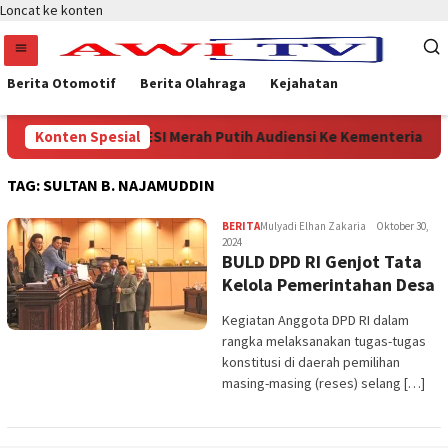
Loncat ke konten
Berita Otomotif
Berita Olahraga
Kejahatan
26-2031
Konten Spesial
APDESI Merah Putih Audiensi Ke Kementerian K
TAG:
SULTAN B. NAJAMUDDIN
BERITA
Mulyadi Elhan Zakaria
Oktober 30,
2024
BULD DPD RI Genjot Tata
Kelola Pemerintahan Desa
Kegiatan Anggota DPD RI dalam
rangka melaksanakan tugas-tugas
konstitusi di daerah pemilihan
masing-masing (reses) selang […]