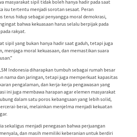
a masyarakat sipil tidak boleh hanya hadir pada saat
a isu tertentu menjadi sorotan sesaat. Peran
arus terus hidup sebagai penyangga moral demokrasi,
engingat bahwa kekuasaan harus selalu berpijak pada
pada rakyat.
sipil yang bukan hanya hadir saat gaduh, tetapi juga
n, menjaga moral kekuasaan, dan memastikan suara
tusan.”
 LSM Indonesia diharapkan tumbuh sebagai rumah besar
an nama dan jaringan, tetapi juga memperkuat kapasitas
ukaran pengalaman, dan kerja-kerja pengawasan yang
erasi ini juga membawa harapan agar elemen masyarakat
rhubung dalam satu poros kebangsaan yang lebih solid,
 tercerai-berai, melainkan menjelma menjadi kekuatan
gar.
ia sekaligus menjadi penegasan bahwa perjuangan
 menyala, dan masih memiliki keberanian untuk berdiri