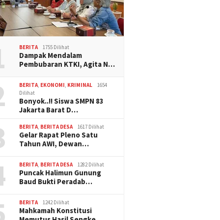
1
BERITA
1755 Dilihat
Dampak Mendalam
Pembubaran KTKI, Agita N…
2
BERITA
,
EKONOMI
,
KRIMINAL
1654
Dilihat
Bonyok..!! Siswa SMPN 83
Jakarta Barat D…
3
BERITA
,
BERITA DESA
1617 Dilihat
Gelar Rapat Pleno Satu
Tahun AWI, Dewan…
4
BERITA
,
BERITA DESA
1282 Dilihat
Puncak Halimun Gunung
Baud Bukti Peradab…
5
BERITA
1242 Dilihat
Mahkamah Konstitusi
Memutus Hasil Sengke…