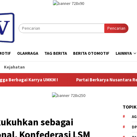
Pencarian
MOTIF
OLAHRAGA
TAG BERITA
BERITA OTOMOTIF
LAINNYA
Kejahatan
MKM !
Partai Berkarya Nusantara Resmi Dikomandoi Neneng
TOPIK
AG
ikukuhkan sebagai
DP
nal, Konfederasi LSM