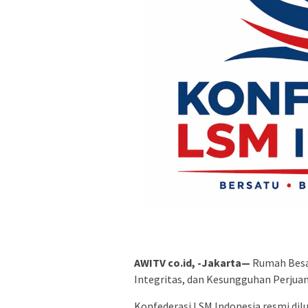
AWITV co.id, -Jakarta—
Rumah Besar
Integritas, dan Kesungguhan Perju
Konfederasi LSM Indonesia resmi di