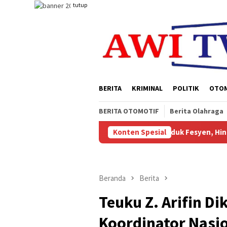
Loncat
tutup
ke
konten
BERITA
KRIMINAL
POLITIK
OTO
BERITA OTOMOTIF
Berita Olahraga
gan, Batik Khas Papua, Produk Fesyen, Hingga Berbagai Karrya U
Konten Spesial
Beranda
Berita
Teuku Z. Arifin D
Koordinator Nasio