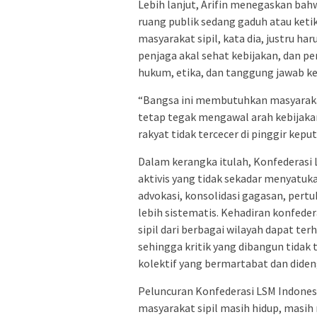
Lebih lanjut, Arifin menegaskan bahw
ruang publik sedang gaduh atau ketik
masyarakat sipil, kata dia, justru h
penjaga akal sehat kebijakan, dan p
hukum, etika, dan tanggung jawab ke
“Bangsa ini membutuhkan masyarakat 
tetap tegak mengawal arah kebijaka
rakyat tidak tercecer di pinggir kepu
Dalam kerangka itulah, Konfederasi
aktivis yang tidak sekadar menyatuk
advokasi, konsolidasi gagasan, pert
lebih sistematis. Kehadiran konfed
sipil dari berbagai wilayah dapat te
sehingga kritik yang dibangun tidak
kolektif yang bermartabat dan diden
Peluncuran Konfederasi LSM Indones
masyarakat sipil masih hidup, masih