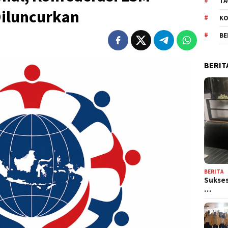
TA
Diluncurkan
KO
BE
BERIT
BERITA
Sukses
…