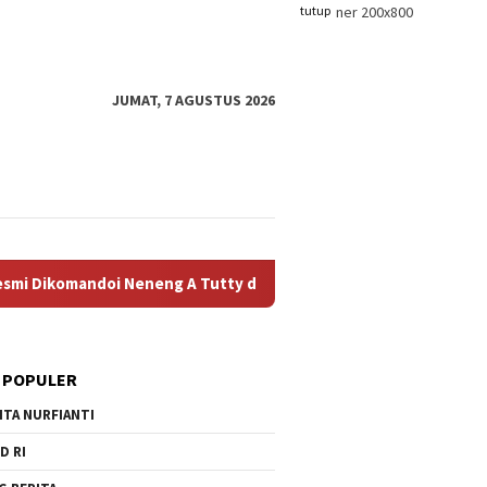
tutup
JUMAT, 7 AGUSTUS 2026
 A Tutty dan Brigjen TNI (Purn) Achmad Said
PARTAI PE
 POPULER
ITA NURFIANTI
D RI