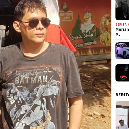
BERITA
,
Meriah
P…
BERIT