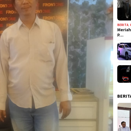
BERITA
,
Meriah
P…
BERIT