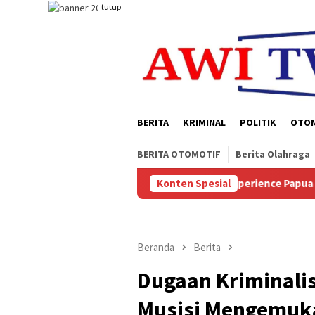
Loncat
tutup
ke
konten
BERITA
KRIMINAL
POLITIK
OTO
BERITA OTOMOTIF
Berita Olahraga
kses Digelar Experience Papua Selatan, Soleman Jambormias ; Ac
Konten Spesial
Beranda
Berita
Dugaan Kriminali
Musisi Mengemuka 