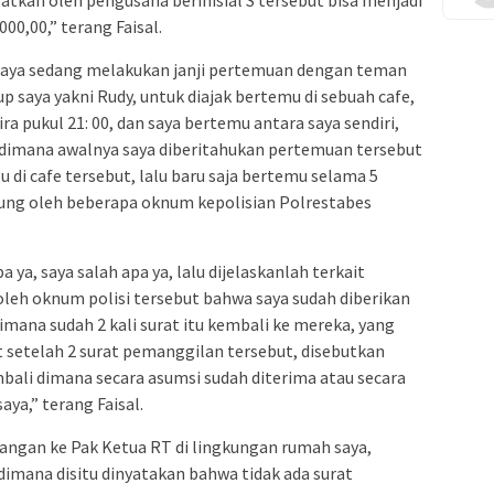
tkan oleh pengusaha berinisial S tersebut bisa menjadi
00,00,” terang Faisal.
 saya sedang melakukan janji pertemuan dengan teman
p saya yakni Rudy, untuk diajak bertemu di sebuah cafe,
a pukul 21: 00, dan saya bertemu antara saya sendiri,
gi dimana awalnya saya diberitahukan pertemuan tersebut
i cafe tersebut, lalu baru saja bertemu selama 5
sung oleh beberapa oknum kepolisian Polrestabes
 ya, saya salah apa ya, lalu dijelaskanlah terkait
oleh oknum polisi tersebut bahwa saya sudah diberikan
imana sudah 2 kali surat itu kembali ke mereka, yang
t setelah 2 surat pemanggilan tersebut, disebutkan
bali dimana secara asumsi sudah diterima atau secara
ya,” terang Faisal.
ngan ke Pak Ketua RT di lingkungan rumah saya,
imana disitu dinyatakan bahwa tidak ada surat