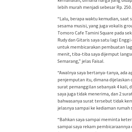
kemahalan, dimana harga yang didapa
lebih murah menjadi sebesar Rp. 250.0
“Lalu, berapa waktu kemudian, saat
sesama musisi, yang juga vokalis grou
Tomoro Cafe Tamini Square pada sekir
Rudy dan Gitaris saya satu lagi Eng
untuk membicarakan pembuatan lagu d
menit, tiba-tiba saya dijemput lang
Semarang,” jelas Faisal.
“Awalnya saya bertanya-tanya, ada apa
penjemputan itu, dimana dijelaskan 
surat pemanggilan sebanyak 4 kali, d
saya juga tidak menerima, dan 2 sura
bahwasanya surat tersebut tidak kem
jelasnya sampai ke kediaman rumah sa
“Bahkan saya sampai meminta ketera
sampai saya rekam pembicaraannya d