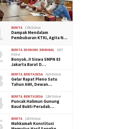
1
BERITA
1756 Dilihat
Dampak Mendalam
Pembubaran KTKI, Agita N…
2
BERITA
,
EKONOMI
,
KRIMINAL
1657
Dilihat
Bonyok..!! Siswa SMPN 83
Jakarta Barat D…
3
BERITA
,
BERITA DESA
1619 Dilihat
Gelar Rapat Pleno Satu
Tahun AWI, Dewan…
4
BERITA
,
BERITA DESA
1284 Dilihat
Puncak Halimun Gunung
Baud Bukti Peradab…
5
BERITA
1243 Dilihat
Mahkamah Konstitusi
Memutus Hasil Sengke…