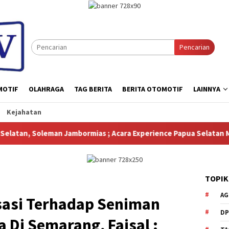
Pencarian
MOTIF
OLAHRAGA
TAG BERITA
BERITA OTOMOTIF
LAINNYA
Kejahatan
ara Experience Papua Selatan Menampilkan Berbagai Produk Unggu
TOPIK
AG
sasi Terhadap Seniman
DP
Di Semarang, Faisal :