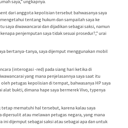
rumah saya,” ungkapnya.
ment dari anggota kepolisian tersebut bahwasanya saya
alu mengetahui tentang hukum dan sampailah saya ke
itu saya diwawancarai dan dijadikan sebagai saksi, namun
enapa penjemputan saya tidak sesuai prosedur?,” urai
aya bertanya-tanya, saya dijemput menggunakan mobil
ara (interogasi -red) pada siang hari ketika di
diwawancarai yang mana penjelasannya saya saat itu
a oleh petugas kepolisian di tempat, bahwasanya HP saya
i alat bukti, dimana hape saya bermerek Vivo, typenya
 tetap mematuhi hal tersebut, karena kalau saya
a dipersulit atau melawan petugas negara, yang mana
a ini dijemput sebagai saksi atau sebagai apa dan untuk