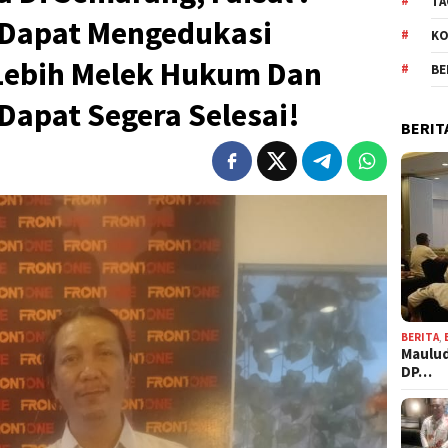
TA
 Dapat Mengedukasi
KO
Lebih Melek Hukum Dan
BE
Dapat Segera Selesai!
BERIT
BERITA
,
Maulud
DP…