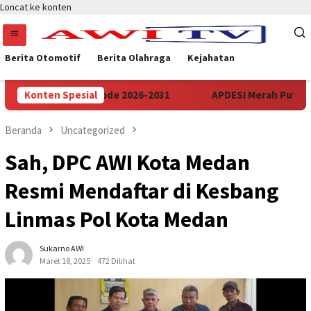
Loncat ke konten
Berita Otomotif
Berita Olahraga
Kejahatan
insi Banten Periode 2026-2031
Konten Spesial
APDESI Merah Putih Audi
Beranda
Uncategorized
Sah, DPC AWI Kota Medan
Resmi Mendaftar di Kesbang
Linmas Pol Kota Medan
Sukarno AWI
Maret 18, 2025
472 Dilihat