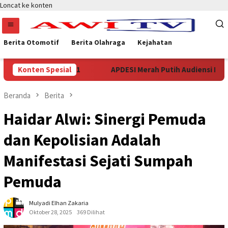
Loncat ke konten
Berita Otomotif
Berita Olahraga
Kejahatan
 2026-2031
Konten Spesial
APDESI Merah Putih Audiensi Ke Kementerian
Beranda
Berita
Haidar Alwi: Sinergi Pemuda
dan Kepolisian Adalah
Manifestasi Sejati Sumpah
Pemuda
Mulyadi Elhan Zakaria
Oktober 28, 2025
369 Dilihat