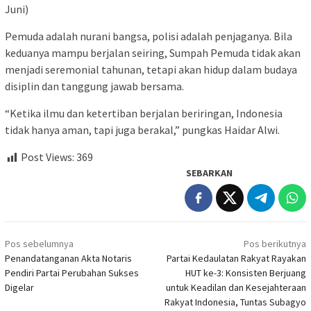
Juni)
Pemuda adalah nurani bangsa, polisi adalah penjaganya. Bila
keduanya mampu berjalan seiring, Sumpah Pemuda tidak akan
menjadi seremonial tahunan, tetapi akan hidup dalam budaya
disiplin dan tanggung jawab bersama.
“Ketika ilmu dan ketertiban berjalan beriringan, Indonesia
tidak hanya aman, tapi juga berakal,” pungkas Haidar Alwi.
Post Views:
369
SEBARKAN
Navigasi
Pos sebelumnya
Pos berikutnya
pos
Penandatanganan Akta Notaris
Partai Kedaulatan Rakyat Rayakan
Pendiri Partai Perubahan Sukses
HUT ke-3: Konsisten Berjuang
Digelar
untuk Keadilan dan Kesejahteraan
Rakyat Indonesia, Tuntas Subagyo