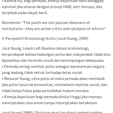
• Karena itu, bagi pemuda, kinerja kepolisian baru dianggap
optimal jika selaras dengan prinsip HAM, anti-korupsi, dan
berpihak pada rakyat kecil.
Mannheim: “The youth are not passive observers of
institutions—they are active critics and catalysts of reform.”
3. Perspektif Kriminologi Kritis (Jock Young, 1999)
Jock Young, tokoh Left Realism dalam kriminologi,
berpendapat bahwa hubungan polisi dan masyarakat tidak bisa
dipisahkan dari konteks sosial dan ketimpangan kekuasaan.
• Pemuda sering melihat polisi sebagai representasi negara
yang kadang tidak netral terhadap kelas sosial.
• Menurut Young, citra polisi di mata pemuda akan membaik
jika polisi turun ke komunitas, memahami realitas sosial, dan
tidak hanya fokus pada penindakan hukum semata.
• Kinerja kepolisian bagi pemuda dinilai tinggi jika mampu
menciptakan rasa aman tanpa menciptakan ketakutan.
Jock Young (1999): “Policing must be about understanding