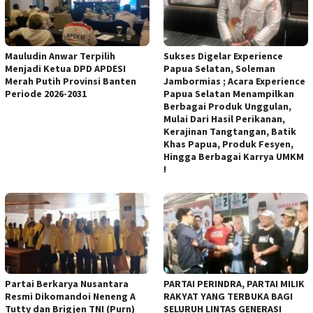
Mauludin Anwar Terpilih
Sukses Digelar Experience
Menjadi Ketua DPD APDESI
Papua Selatan, Soleman
Merah Putih Provinsi Banten
Jambormias ; Acara Experience
Periode 2026-2031
Papua Selatan Menampilkan
Berbagai Produk Unggulan,
Mulai Dari Hasil Perikanan,
Kerajinan Tangtangan, Batik
Khas Papua, Produk Fesyen,
Hingga Berbagai Karrya UMKM
!
Partai Berkarya Nusantara
PARTAI PERINDRA, PARTAI MILIK
Resmi Dikomandoi Neneng A
RAKYAT YANG TERBUKA BAGI
Tutty dan Brigjen TNI (Purn)
SELURUH LINTAS GENERASI