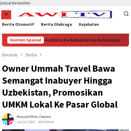
Loncat ke konten
Berita Otomotif
Berita Olahraga
Kejahatan
Merah Putih Audiensi Ke Kementerian Kehutanan
Konten Spesial
Sukses
Beranda
Berita
Owner Ummah Travel Bawa
Semangat Inabuyer Hingga
Uzbekistan, Promosikan
UMKM Lokal Ke Pasar Global
Mulyadi Elhan Zakaria
Juli 24, 2025
367 Dilihat