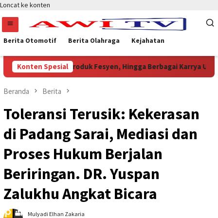
Loncat ke konten
Berita Otomotif
Berita Olahraga
Kejahatan
k Khas Papua, Produk Fesyen, Hingga Berbagai Karrya UMKM !
Konten Spesial
Beranda
Berita
Toleransi Terusik: Kekerasan
di Padang Sarai, Mediasi dan
Proses Hukum Berjalan
Beriringan. DR. Yuspan
Zalukhu Angkat Bicara
Mulyadi Elhan Zakaria