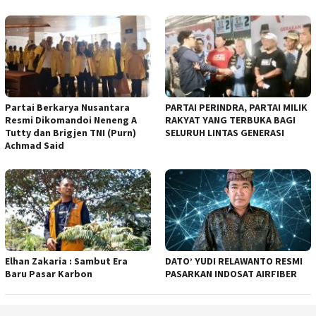
Partai Berkarya Nusantara
PARTAI PERINDRA, PARTAI MILIK
Resmi Dikomandoi Neneng A
RAKYAT YANG TERBUKA BAGI
Tutty dan Brigjen TNI (Purn)
SELURUH LINTAS GENERASI
Achmad Said
Elhan Zakaria : Sambut Era
DATO’ YUDI RELAWANTO RESMI
Baru Pasar Karbon
PASARKAN INDOSAT AIRFIBER