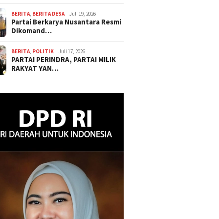
BERITA
,
BERITA DESA
Juli 19, 2026
Partai Berkarya Nusantara Resmi
Dikomand…
BERITA
,
POLITIK
Juli 17, 2026
PARTAI PERINDRA, PARTAI MILIK
RAKYAT YAN…
Zakaria : Sambut Era
APDESI Merah Putih Audiensi
Sukses 
asar Karbon
Ke Kementerian Kehutanan
Papua S
Jamborm
Experie
Menampi
Produk 
Hasil Pe