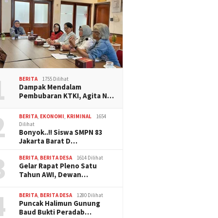
1
BERITA
1755 Dilihat
Dampak Mendalam
Pembubaran KTKI, Agita N…
2
BERITA
,
EKONOMI
,
KRIMINAL
1654
Dilihat
Bonyok..!! Siswa SMPN 83
Jakarta Barat D…
3
BERITA
,
BERITA DESA
1614 Dilihat
Gelar Rapat Pleno Satu
Tahun AWI, Dewan…
4
BERITA
,
BERITA DESA
1280 Dilihat
Puncak Halimun Gunung
Baud Bukti Peradab…