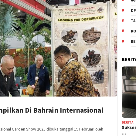
AG
DP
TA
KO
BE
BERIT
pilkan Di Bahrain Internasional
BERITA
Sukses
asional Garden Show 2025 dibuka tanggal 19 Februari oleh
…