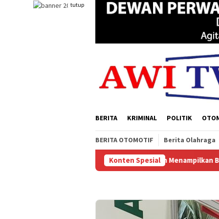
Loncat
tutup
ke
konten
BERITA
KRIMINAL
POLITIK
OTO
BERITA OTOMOTIF
Berita Olahraga
 Acara Experience Papua Selatan Menampilkan Berbagai Produk Un
Konten Spesial