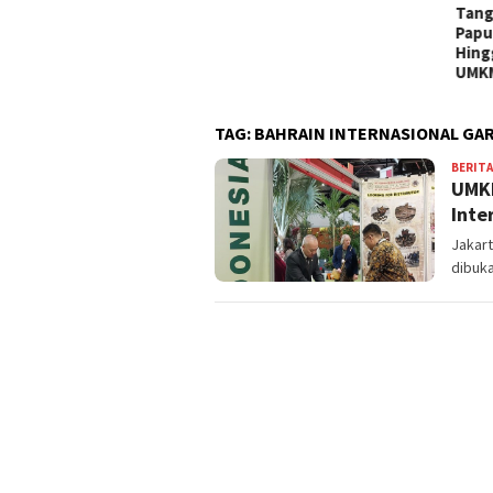
Tangtangan, Batik Khas
Papua, Produk Fesyen,
Hingga Berbagai Karrya
UMKM !
TAG:
BAHRAIN INTERNASIONAL GA
BERITA
UMKM
Inte
Jakart
dibuka