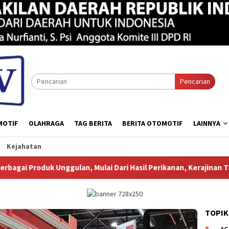
Pencarian
MOTIF
OLAHRAGA
TAG BERITA
BERITA OTOMOTIF
LAINNYA
Kejahatan
ggulan, Mulai Dari Hasil Perikanan, Kerajinan Tangtangan, Bati
TOPIK