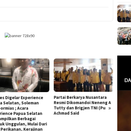
ai Berkarya Nusantara
PARTAI PERINDRA, PARTAI
Elhan 
i Dikomandoi Neneng A
MILIK RAKYAT YANG TERBUKA
Baru P
»
y dan Brigjen TNI (Purn)
BAGI SELURUH LINTAS
ad Said
GENERASI