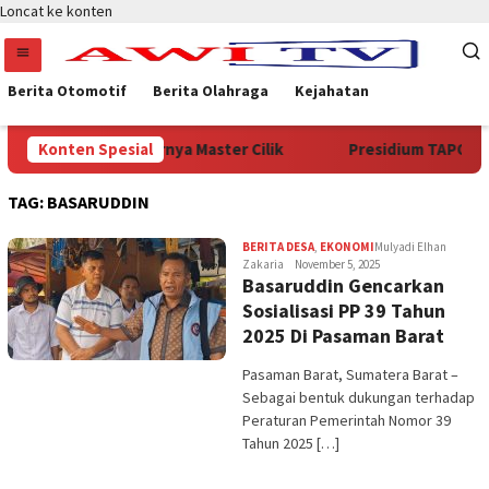
Loncat ke konten
Berita Otomotif
Berita Olahraga
Kejahatan
n Catur, Bidik Lahirnya Master Cilik
Konten Spesial
Presidium TAPOL-NA
TAG:
BASARUDDIN
BERITA DESA
,
EKONOMI
Mulyadi Elhan
Zakaria
November 5, 2025
Basaruddin Gencarkan
Sosialisasi PP 39 Tahun
2025 Di Pasaman Barat
Pasaman Barat, Sumatera Barat –
Sebagai bentuk dukungan terhadap
Peraturan Pemerintah Nomor 39
Tahun 2025 […]