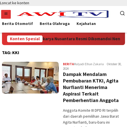
Loncat ke konten
Berita Otomotif
Berita Olahraga
Kejahatan
 !
Konten Spesial
Partai Berkarya Nusantara Resmi Dikomandoi Neneng A
TAG:
KKI
BERITA
Mulyadi Elhan Zakaria
Oktober 30,
2024
Dampak Mendalam
Pembubaran KTKI, Agita
Nurfianti Menerima
Aspirasi Terkait
Pemberhentian Anggota
Anggota Komite III DPD RI terpilih
dari daerah pemilihan Jawa Barat
Agita Nurfianti, baru-baru ini