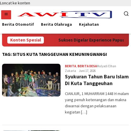
Loncat ke konten
Berita Otomotif
Berita Olahraga
Kejahatan
nterian Kehutanan
Konten Spesial
Sukses Digelar Experience Papua Sela
TAG:
SITUS KUTA TANGGEUHAN KEMUNINGWANGI
BERITA
,
BERITA DESA
Mulyadi Elhan
Zakaria
Juni 17, 2026
Syukuran Tahun Baru Islam
Di Kuta Tanggeuhan
CIANJUR, 1 MUHARRAM 1448 H malam
yang penuh ketenangan dan makna
diwarnai dengan pelaksanaan
kegiatan […]