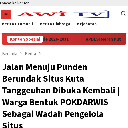
Loncat ke konten
Berita Otomotif
Berita Olahraga
Kejahatan
 Banten Periode 2026-2031
Konten Spesial
APDESI Merah Putih Audiensi
Beranda
Berita
Jalan Menuju Punden
Berundak Situs Kuta
Tanggeuhan Dibuka Kembali |
Warga Bentuk POKDARWIS
Sebagai Wadah Pengelola
Situs