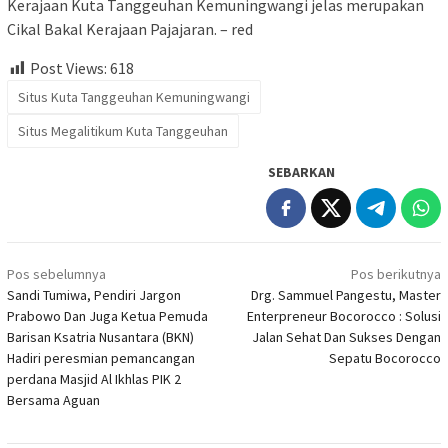
Kerajaan Kuta Tanggeuhan Kemuningwangi jelas merupakan
Cikal Bakal Kerajaan Pajajaran. – red
Post Views:
618
Situs Kuta Tanggeuhan Kemuningwangi
Situs Megalitikum Kuta Tanggeuhan
SEBARKAN
Navigasi
Pos sebelumnya
Pos berikutnya
pos
Sandi Tumiwa, Pendiri Jargon
Drg. Sammuel Pangestu, Master
Prabowo Dan Juga Ketua Pemuda
Enterpreneur Bocorocco : Solusi
Barisan Ksatria Nusantara (BKN)
Jalan Sehat Dan Sukses Dengan
Hadiri peresmian pemancangan
Sepatu Bocorocco
perdana Masjid Al Ikhlas PIK 2
Bersama Aguan