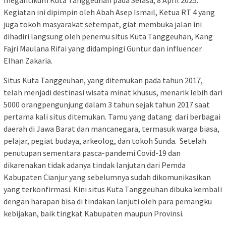
megalitikum Kuta Tanggeuhan pada Selasa, 8 April 2025.
Kegiatan ini dipimpin oleh Abah Asep Ismail, Ketua RT 4 yang
juga tokoh masyarakat setempat, giat membuka jalan ini
dihadiri langsung oleh penemu situs Kuta Tanggeuhan, Kang
Fajri Maulana Rifai yang didampingi Guntur dan influencer
Elhan Zakaria.
Situs Kuta Tanggeuhan, yang ditemukan pada tahun 2017,
telah menjadi destinasi wisata minat khusus, menarik lebih dari
5000 orangpengunjung dalam 3 tahun sejak tahun 2017 saat
pertama kali situs ditemukan. Tamu yang datang dari berbagai
daerah di Jawa Barat dan mancanegara, termasuk warga biasa,
pelajar, pegiat budaya, arkeolog, dan tokoh Sunda. Setelah
penutupan sementara pasca-pandemi Covid-19 dan
dikarenakan tidak adanya tindak lanjutan dari Pemda
Kabupaten Cianjur yang sebelumnya sudah dikomunikasikan
yang terkonfirmasi. Kini situs Kuta Tanggeuhan dibuka kembali
dengan harapan bisa di tindakan lanjuti oleh para pemangku
kebijakan, baik tingkat Kabupaten maupun Provinsi.