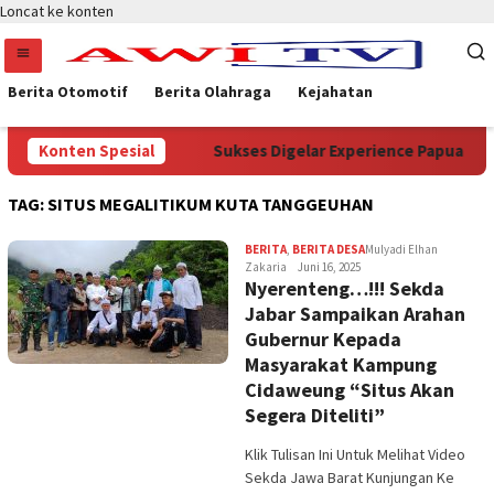
Loncat ke konten
Berita Otomotif
Berita Olahraga
Kejahatan
terian Kehutanan
Konten Spesial
Sukses Digelar Experience Papua Selat
TAG:
SITUS MEGALITIKUM KUTA TANGGEUHAN
BERITA
,
BERITA DESA
Mulyadi Elhan
Zakaria
Juni 16, 2025
Nyerenteng…!!! Sekda
Jabar Sampaikan Arahan
Gubernur Kepada
Masyarakat Kampung
Cidaweung “Situs Akan
Segera Diteliti”
Klik Tulisan Ini Untuk Melihat Video
Sekda Jawa Barat Kunjungan Ke