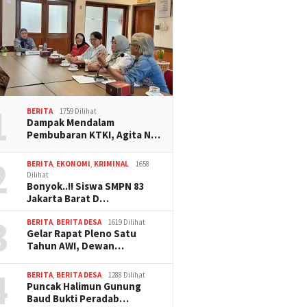
1
BERITA
1759 Dilihat
Dampak Mendalam
Pembubaran KTKI, Agita N…
2
BERITA
,
EKONOMI
,
KRIMINAL
1658
Dilihat
Bonyok..!! Siswa SMPN 83
Jakarta Barat D…
3
BERITA
,
BERITA DESA
1619 Dilihat
Gelar Rapat Pleno Satu
Tahun AWI, Dewan…
4
BERITA
,
BERITA DESA
1288 Dilihat
Puncak Halimun Gunung
Baud Bukti Peradab…