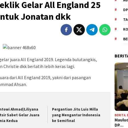
AG
eklik Gelar All England 25
DP
Untuk Jonatan dkk
TA
KO
BE
BERIT
elar juara All England 2019. Legenda bulutangkis,
Christie dkk berlatih lebih keras lagi.
uara dari All England 2019, yakni dari pasangan
ammad Ahsan.
ntowi Ahmad/Liliyana
Pergantian Jitu Luis Milla
tsir Sabet Gelar Juara
yang Mengantar Indonesia
BERITA
,
Maulud
nia Kedua
ke Semifinal
DP…