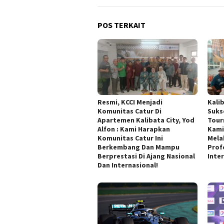
POS TERKAIT
Resmi, KCCI Menjadi
Kali
Komunitas Catur Di
Suks
Apartemen Kalibata City, Yod
Tour
Alfon : Kami Harapkan
Kami
Komunitas Catur Ini
Mela
Berkembang Dan Mampu
Prof
Berprestasi Di Ajang Nasional
Inte
Dan Internasional!