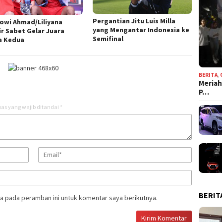
Pergantian Jitu Luis Milla
owi Ahmad/Liliyana
yang Mengantar Indonesia ke
ir Sabet Gelar Juara
Semifinal
a Kedua
BERITA
,
Meriah
P…
as yang wajib ditandai
*
BERIT
a pada peramban ini untuk komentar saya berikutnya.