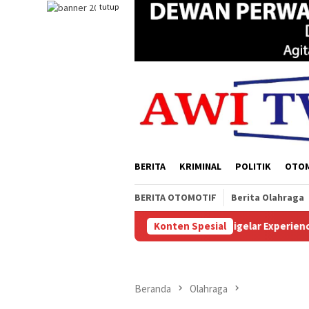
Loncat
tutup
ke
konten
BERITA
KRIMINAL
POLITIK
OTO
BERITA OTOMOTIF
Berita Olahraga
ian Kehutanan
Sukses Digelar Experience Papua Selatan,
Konten Spesial
Beranda
Olahraga