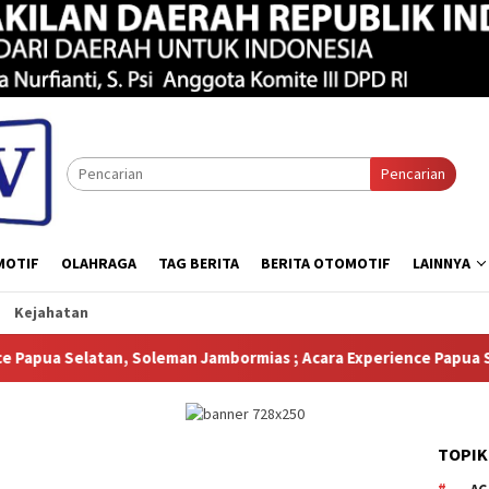
Pencarian
MOTIF
OLAHRAGA
TAG BERITA
BERITA OTOMOTIF
LAINNYA
Kejahatan
 Soleman Jambormias ; Acara Experience Papua Selatan Menampilk
TOPIK