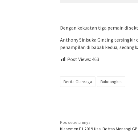
Dengan kekuatan tiga pemain di sekto
Anthony Sinisuka Ginting tersingkir
penampilan di babak kedua, sedangk
Post Views:
463
Berita Olahraga
Bulutangkis
Navigasi
Pos sebelumnya
Klasemen F1 2019 Usai Bottas Menangi GP 
pos