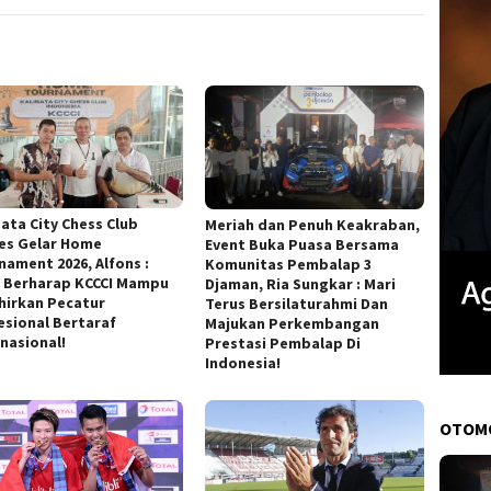
bata City Chess Club
Meriah dan Penuh Keakraban,
es Gelar Home
Event Buka Puasa Bersama
nament 2026, Alfons :
Komunitas Pembalap 3
 Berharap KCCCI Mampu
Djaman, Ria Sungkar : Mari
hirkan Pecatur
Terus Bersilaturahmi Dan
esional Bertaraf
Majukan Perkembangan
rnasional!
Prestasi Pembalap Di
Indonesia!
OTOM