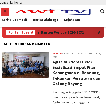
Loncat ke konten
Berita Otomotif
Berita Olahraga
Kejahatan
SI Merah Putih Provinsi Banten Periode 2026-2031
Konten Spesial
APDES
TAG:
PENDIDIKAN KARAKTER
BERITA
Mulyadi Elhan Zakaria
Februari 9,
2026
Agita Nurfianti Gelar
Sosialisasi Empat Pilar
Kebangsaan di Bandung,
Tekankan Persatuan dan
Gotong Royong
Bandung — Anggota DPD RI/MPR RI
dari daerah pemilihan Jawa Barat,
Agita Nurfianti, menggelar