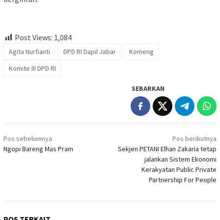
Post Views:
1,084
Agita Nurfianti
DPD RI Dapil Jabar
Komeng
Komite III DPD RI
SEBARKAN
Navigasi
Pos sebelumnya
Pos berikutnya
pos
Ngopi Bareng Mas Pram
Sekjen PETANI Elhan Zakaria tetap
jalankan Sistem Ekonomi
Kerakyatan Public Private
Partnership For People
POS TERKAIT