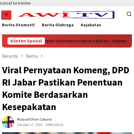
Loncat ke konten
Berita Otomotif
Berita Olahraga
Kejahatan
Sukses Digelar Experience Papua Selatan, Soleman Jambormia
Konten Spesial
Beranda
Berita
Viral Pernyataan Komeng, DPD
RI Jabar Pastikan Penentuan
Komite Berdasarkan
Kesepakatan
Mulyadi Elhan Zakaria
Oktober 17, 2024
1084 Dilihat